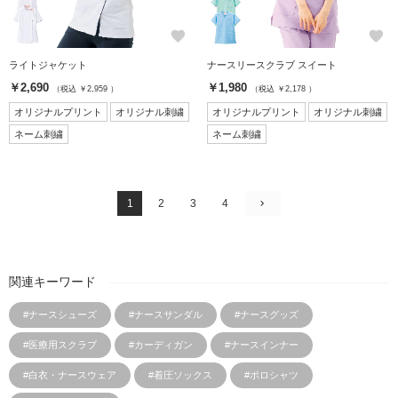
favorite
favorite
ライトジャケット
ナースリースクラブ スイート
￥2,690
￥1,980
（税込 ￥2,959 ）
（税込 ￥2,178 ）
オリジナルプリント
オリジナル刺繍
オリジナルプリント
オリジナル刺繍
ネーム刺繍
ネーム刺繍
1
2
3
4
関連キーワード
#ナースシューズ
#ナースサンダル
#ナースグッズ
#医療用スクラブ
#カーディガン
#ナースインナー
#白衣・ナースウェア
#着圧ソックス
#ポロシャツ