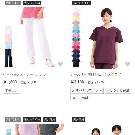
売れてます
法人おすすめ
法人おすすめ
favorite
favorite
ベーシックストレートパンツ
ナースリー 着脱かんたんスクラブ
￥1,800
￥2,190
（税込 ￥1,980 ）
（税込 ￥2,409 ）
すそ上げ
オリジナルプリント
オリジナル刺繍
ネーム刺繍
売れてます
法人おすすめ
男女兼用
男女兼用