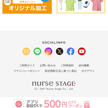
SOCIAL/INFO
ご利用ガイド
お問い合わせ
ご利用規約
会社概要
プライバシーポリシー
特定商取引法に基づく表記
ログアウト
(C）2007 Nurse Stage Co., Ltd.