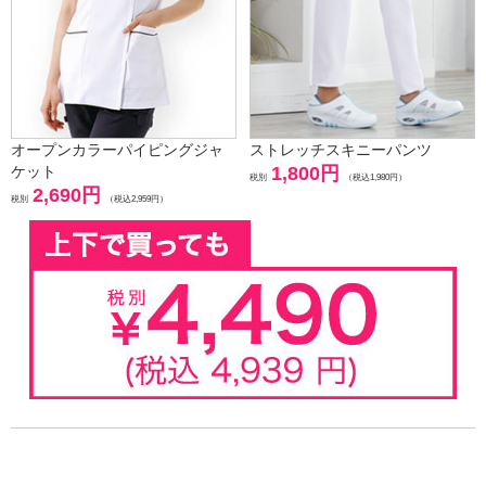
オープンカラーパイピングジャ
ストレッチスキニーパンツ
ケット
1,800円
税別
（税込1,980円）
2,690円
税別
（税込2,959円）