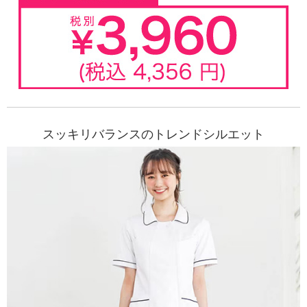
スッキリバランスのトレンドシルエット