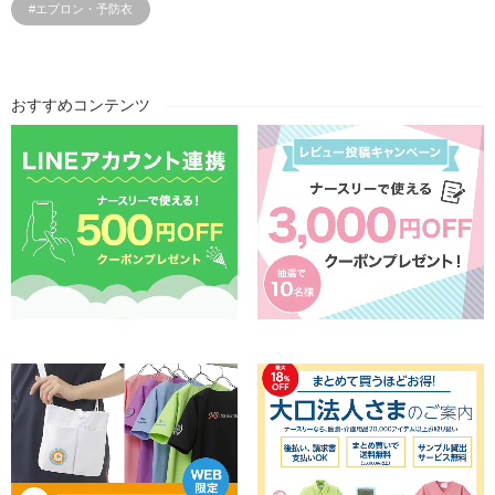
#エプロン・予防衣
おすすめコンテンツ