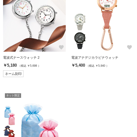
favorite
favorite
電波式ナースウォッチ 2
電波アナデジカラビナウォッチ
￥5,180
￥5,400
（税込 ￥5,698 ）
（税込 ￥5,940 ）
ネーム刻印
ネット限定