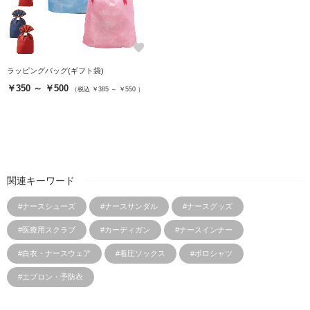
favorite
ラッピングバッグ(ギフト袋)
￥350 ～ ￥500
（税込 ￥385 ～ ￥550 ）
関連キーワード
#ナースシューズ
#ナースサンダル
#ナースグッズ
#医療用スクラブ
#カーディガン
#ナースインナー
#白衣・ナースウェア
#着圧ソックス
#ポロシャツ
#エプロン・予防衣