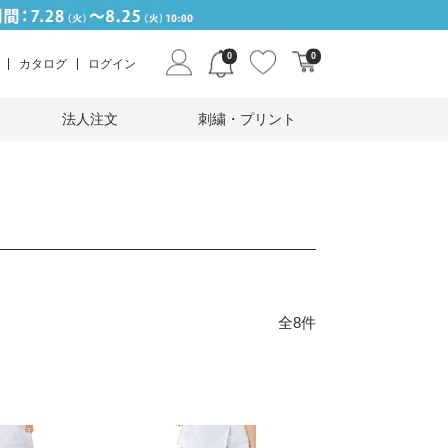
0
0
カタログ
ログイン
法人注文
刺繍・プリント
全8件