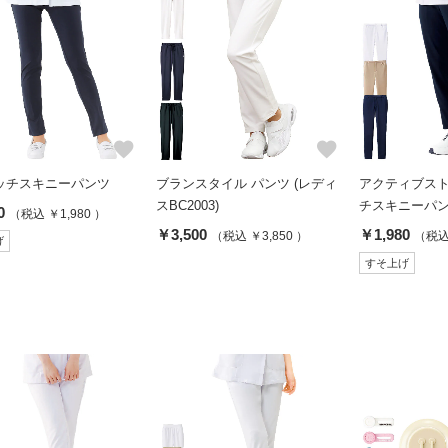
favorite
favorite
ッチスキニーパンツ
ブランスタイル パンツ (レディ
アクティブスト
スBC2003)
チスキニーパンツ
0
（税込 ￥1,980 ）
￥3,500
￥1,980
（税込 ￥3,850 ）
（税込 
げ
すそ上げ