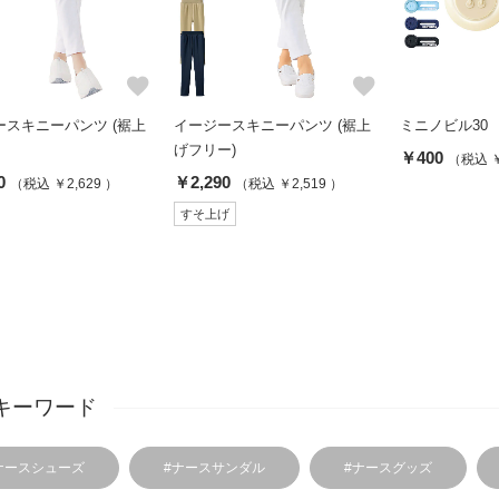
favorite
favorite
ースキニーパンツ (裾上
イージースキニーパンツ (裾上
ミニノビル30
げフリー)
￥400
（税込 ￥
0
￥2,290
（税込 ￥2,629 ）
（税込 ￥2,519 ）
すそ上げ
キーワード
ナースシューズ
#ナースサンダル
#ナースグッズ