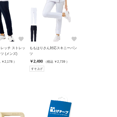
favorite
favorite
レッチ ストレッ
ももはりさん対応スキニーパン
 (メンズ)
ツ
￥2,490
￥2,178 ）
（税込 ￥2,739 ）
すそ上げ