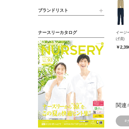
ブランドリスト
ナースリーカタログ
イージ
げ済)
￥2,39
関連
#