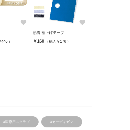
favorite
favorite
熱着 裾上げテープ
￥160
440 ）
（税込 ￥176 ）
#医療用スクラブ
#カーディガン