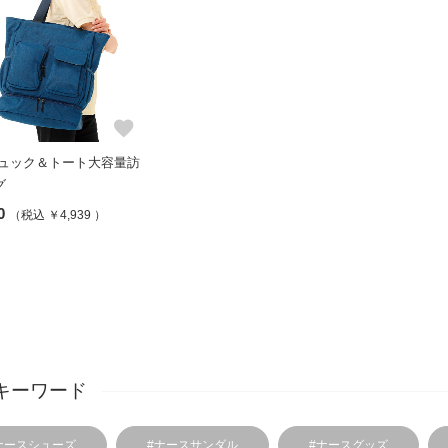
favorite
リュック＆トート大容量訪
グ
0
（税込 ￥4,939 ）
キーワード
ナースシューズ
#ナースサンダル
#ナースグッズ