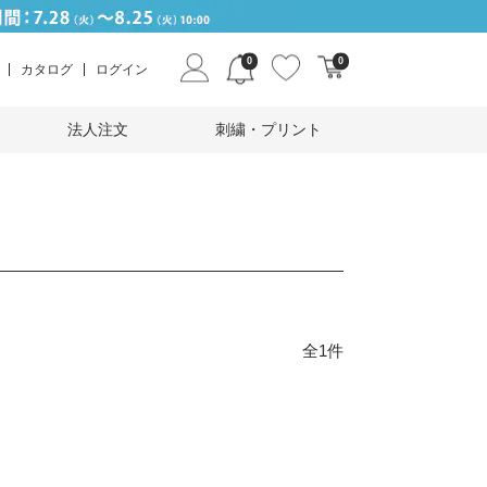
0
0
カタログ
ログイン
法人注文
刺繍・プリント
全1件