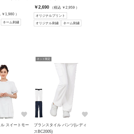
￥2,690
（税込 ￥2,959 ）
￥1,980 ）
オリジナルプリント
ネーム刺繍
オリジナル刺繍
ネーム刺繍
ネット限定
favorite
favorite
ル スイートモー
ブランスタイル パンツ(レディ
スBC2005)