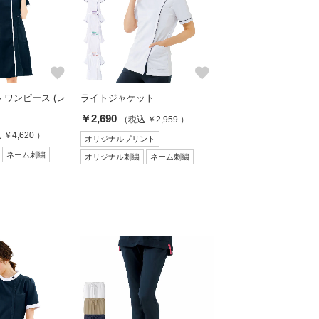
favorite
favorite
 ワンピース (レ
ライトジャケット
￥2,690
（税込 ￥2,959 ）
￥4,620 ）
オリジナルプリント
ネーム刺繍
オリジナル刺繍
ネーム刺繍