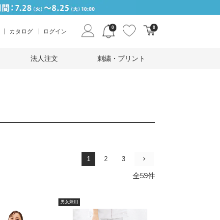
0
0
カタログ
ログイン
法人注文
刺繍・プリント
1
2
3
全59件
男女兼用