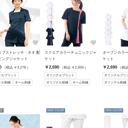
favorite
favorite
ィブストレッチ・ネオ 配
スクエアカラーチュニックジャ
オープンカラ
ピングジャケット
ケット
ケット
0
￥2,690
￥2,690
（税込 ￥3,278 ）
（税込 ￥2,959 ）
（税込 
ナルプリント
オリジナルプリント
オリジナルプリ
ナル刺繍
ネーム刺繍
オリジナル刺繍
ネーム刺繍
オリジナル刺繍
定
NEW COLOR
NEW COLOR