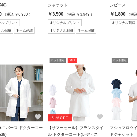
40)
ジャケット
ンピース
0
￥3,590
￥1,800
（税込 ￥6,930 ）
（税込 ￥3,949 ）
（税込 
ナルプリント
オリジナルプリント
オリジナル刺繍
ナル刺繍
ネーム刺繍
オリジナル刺繍
ネーム刺繍
ネット限定
SALE
ネット限定
favorite
favorite
51%OFF
ユニバース ドクターコー
【サマーセール】ブランスタイ
マシュマロツイ
39)
ル ドクターコート(レディス
ドジャケット