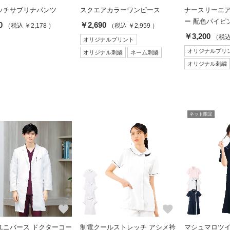
ッチサブリナパンツ
スクエアカラーワンピース
ナースリーエ
ー 配色パイピ
0
￥2,690
（税込 ￥2,178 ）
（税込 ￥2,959 ）
￥3,200
（税込 
オリジナルプリント
オリジナルプリ
オリジナル刺繍
ネーム刺繍
オリジナル刺繍
ネット限定
favorite
favorite
ユニバース ドクターコー
制電クールストレッチ アシメ衿
マシュマロツイ