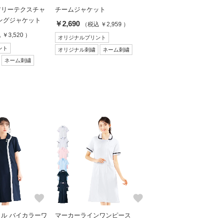
アリーテクスチャ
チームジャケット
ングジャケット
￥2,690
（税込 ￥2,959 ）
￥3,520 ）
オリジナルプリント
ント
オリジナル刺繍
ネーム刺繍
ネーム刺繍
favorite
favorite
ル バイカラーワ
マーカーラインワンピース