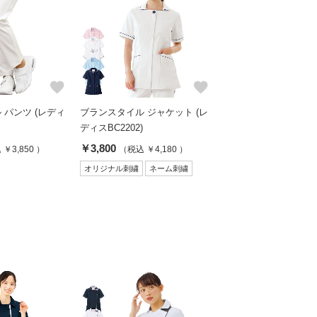
favorite
favorite
 パンツ (レディ
ブランスタイル ジャケット (レ
ディスBC2202)
￥3,800
￥3,850 ）
（税込 ￥4,180 ）
オリジナル刺繍
ネーム刺繍