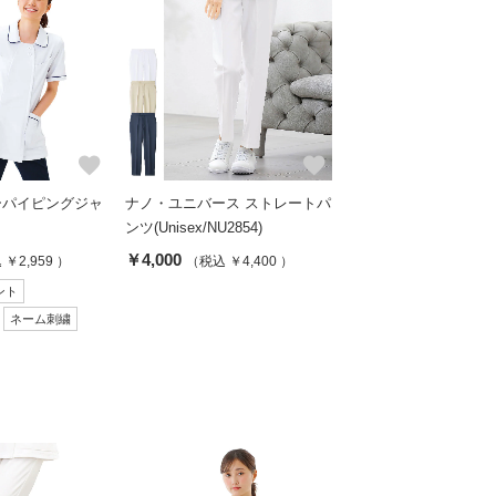
favorite
favorite
ーパイピングジャ
ナノ・ユニバース ストレートパ
ンツ(Unisex/NU2854)
￥4,000
￥2,959 ）
（税込 ￥4,400 ）
ント
ネーム刺繍