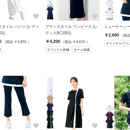
favorite
favorite
タイル パンツ (レディ
ブランスタイル ワンピース (レ
ニューケーシ
01)
ディスBC1001)
￥2,690
（税込 
0
￥4,200
（税込 ￥3,850 ）
（税込 ￥4,620 ）
オリジナルプリ
げ
オリジナル刺繍
ネーム刺繍
favorite
favorite