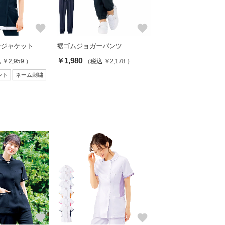
favorite
favorite
ージャケット
裾ゴムジョガーパンツ
￥1,980
￥2,959 ）
（税込 ￥2,178 ）
ント
ネーム刺繍
favorite
favorite