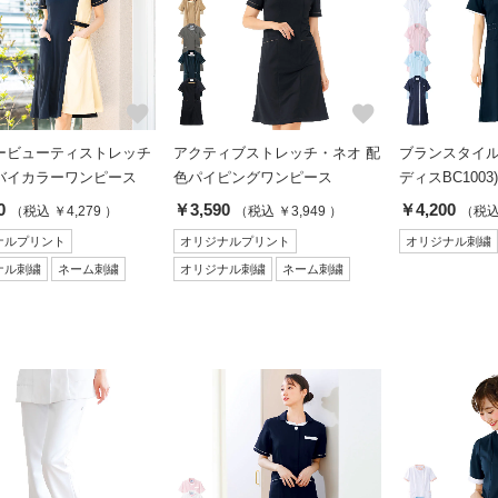
favorite
favorite
ービューティストレッチ
アクティブストレッチ・ネオ 配
ブランスタイル
バイカラーワンピース
色パイピングワンピース
ディスBC1003)
0
￥3,590
￥4,200
（税込 ￥4,279 ）
（税込 ￥3,949 ）
（税込 
ナルプリント
オリジナルプリント
オリジナル刺繍
ナル刺繍
ネーム刺繍
オリジナル刺繍
ネーム刺繍