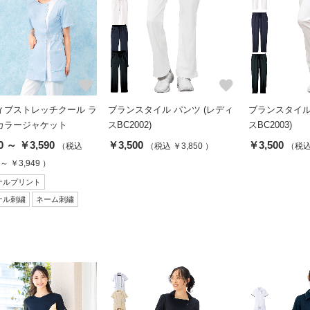
favorite
favorite
ィブストレッチクール ラ
ブランスタイル パンツ (レディ
ブランスタイル
カラージャケット
スBC2002)
スBC2003)
0 ～ ￥3,590
￥3,500
￥3,500
（税込
（税込 ￥3,850 ）
（税込 
 ～ ￥3,949 ）
ナルプリント
ナル刺繍
ネーム刺繍