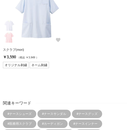
favorite
スクラブ(mori)
￥3,590
（税込 ￥3,949 ）
オリジナル刺繍
ネーム刺繍
関連キーワード
#ナースシューズ
#ナースサンダル
#ナースグッズ
#医療用スクラブ
#カーディガン
#ナースインナー