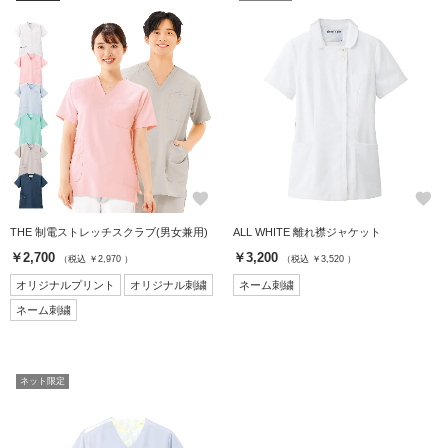
favorite
favorite
THE 制電ストレッチスクラブ(男女兼用)
ALL WHITE 離れ襟ジャケット
￥2,700
￥3,200
（税込 ￥2,970 ）
（税込 ￥3,520 ）
オリジナルプリント
オリジナル刺繍
ネーム刺繍
ネーム刺繍
ネット限定