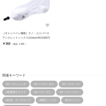
favorite
［キャンペーン価格］ナノ・ユニバース
アンクレットソックス(Unisex/NU15657)
￥360
（税込 ￥396 ）
関連キーワード
#ナースシューズ
#ナースサンダル
#ナースグッズ
#医療用スクラブ
#カーディガン
#ナースインナー
#白衣・ナースウェア
#着圧ソックス
#ポロシャツ