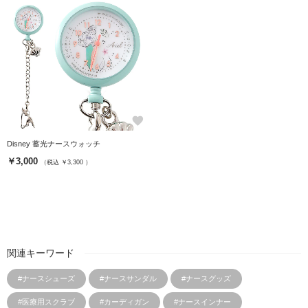
favorite
Disney 蓄光ナースウォッチ
￥3,000
（税込 ￥3,300 ）
関連キーワード
#ナースシューズ
#ナースサンダル
#ナースグッズ
#医療用スクラブ
#カーディガン
#ナースインナー