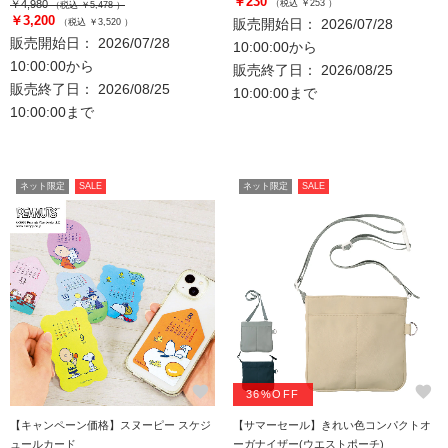
￥230
￥4,980
（税込 ￥253 ）
（税込 ￥5,478 ）
￥3,200
販売開始日： 2026/07/28
（税込 ￥3,520 ）
販売開始日： 2026/07/28
10:00:00から
10:00:00から
販売終了日： 2026/08/25
販売終了日： 2026/08/25
10:00:00まで
10:00:00まで
ネット限定
SALE
ネット限定
SALE
favorite
favorite
36%OFF
【キャンペーン価格】スヌーピー スケジ
【サマーセール】きれい色コンパクトオ
ュールカード
ーガナイザー(ウエストポーチ)