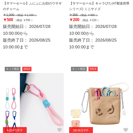
【サマーセール】ふにふにお顔のウサギ
【サマーセール】キャラぴた(47都道府県
のチャーム
シリーズ) ミニサイズ
￥1,000
￥355
（税込 ￥1,100 ）
（税込 ￥390 ）
￥500
￥200
（税込 ￥550 ）
（税込 ￥220 ）
販売開始日： 2026/07/28
販売開始日： 2026/07/28
10:00:00から
10:00:00から
販売終了日： 2026/08/25
販売終了日： 2026/08/25
10:00:00まで
10:00:00まで
ネット限定
SALE
ネット限定
SALE
favorite
favorite
60%OFF
36%OFF