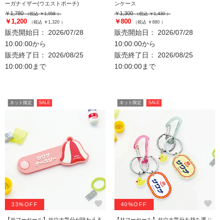
ーガナイザー(ウエストポーチ)
ンケース
￥1,780
￥1,300
（税込 ￥1,958 ）
（税込 ￥1,430 ）
￥1,200
￥800
（税込 ￥1,320 ）
（税込 ￥880 ）
販売開始日： 2026/07/28
販売開始日： 2026/07/28
10:00:00から
10:00:00から
販売終了日： 2026/08/25
販売終了日： 2026/08/25
10:00:00まで
10:00:00まで
ネット限定
SALE
ネット限定
SALE
favorite
favorite
33%OFF
40%OFF
【サマーセール】サウナ気分が味わえる
【サマーセール】サウナ気分を持ち運ぶ