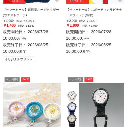
favorite
favorite
26%OFF
18%OFF
【サマーセール】超軽量オーガナイザー
【サマーセール】スポーティカラビナナ
(ウエストポーチ)
ースウォッチ(防水)
￥1,900
￥2,200
（税込 ￥2,090 ）
（税込 ￥2,420 ）
￥1,400
￥1,800
（税込 ￥1,540 ）
（税込 ￥1,980 ）
販売開始日： 2026/07/28
販売開始日： 2026/07/28
10:00:00から
10:00:00から
販売終了日： 2026/08/25
販売終了日： 2026/08/25
10:00:00まで
10:00:00まで
オリジナルプリント
ネット限定
SALE
ネット限定
SALE