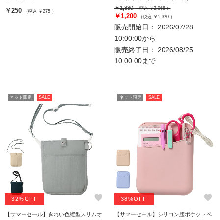
￥1,880
（税込 ￥2,068 ）
￥250
（税込 ￥275 ）
￥1,200
（税込 ￥1,320 ）
販売開始日： 2026/07/28
10:00:00から
販売終了日： 2026/08/25
10:00:00まで
ネット限定
SALE
ネット限定
SALE
favorite
favorite
32%OFF
38%OFF
【サマーセール】きれい色縦型スリムオ
【サマーセール】シリコン腰ポケットペ