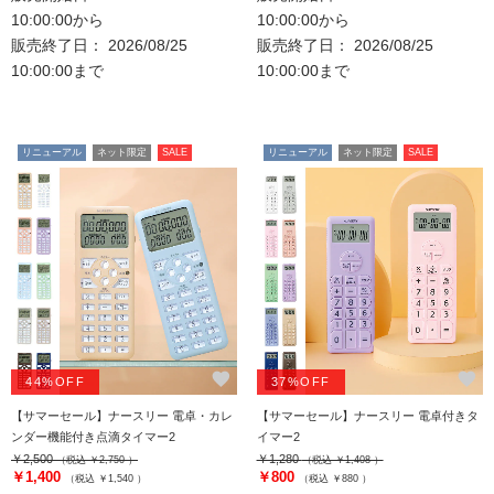
10:00:00から
10:00:00から
販売終了日： 2026/08/25
販売終了日： 2026/08/25
10:00:00まで
10:00:00まで
リニューアル
ネット限定
SALE
リニューアル
ネット限定
SALE
favorite
favorite
44%OFF
37%OFF
【サマーセール】ナースリー 電卓・カレ
【サマーセール】ナースリー 電卓付きタ
ンダー機能付き点滴タイマー2
イマー2
￥2,500
￥1,280
（税込 ￥2,750 ）
（税込 ￥1,408 ）
￥1,400
￥800
（税込 ￥1,540 ）
（税込 ￥880 ）