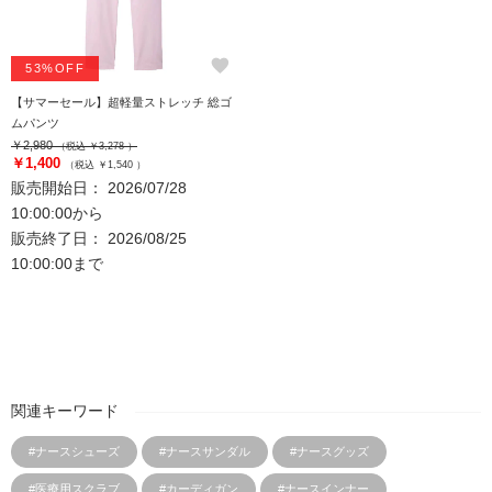
favorite
53%OFF
【サマーセール】超軽量ストレッチ 総ゴ
ムパンツ
￥2,980
（税込 ￥3,278 ）
￥1,400
（税込 ￥1,540 ）
販売開始日： 2026/07/28
10:00:00から
販売終了日： 2026/08/25
10:00:00まで
関連キーワード
#ナースシューズ
#ナースサンダル
#ナースグッズ
#医療用スクラブ
#カーディガン
#ナースインナー