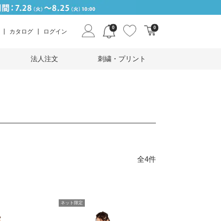
0
0
カタログ
ログイン
法人注文
刺繍・プリント
全4件
ネット限定