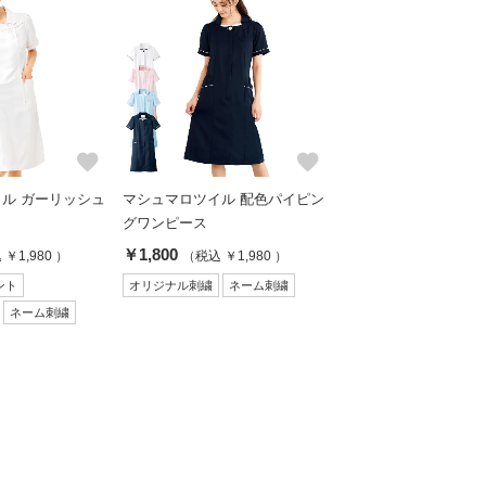
favorite
favorite
ル ガーリッシュ
マシュマロツイル 配色パイピン
グワンピース
￥1,800
￥1,980 ）
（税込 ￥1,980 ）
ント
オリジナル刺繍
ネーム刺繍
ネーム刺繍