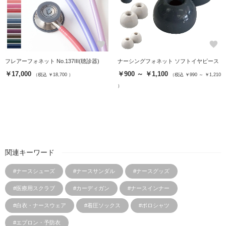
favorite
favorite
フレアーフォネット No.137III(聴診器)
ナーシングフォネット ソフトイヤピース
￥17,000
￥900 ～ ￥1,100
（税込 ￥18,700 ）
（税込 ￥990 ～ ￥1,210
）
関連キーワード
#ナースシューズ
#ナースサンダル
#ナースグッズ
#医療用スクラブ
#カーディガン
#ナースインナー
#白衣・ナースウェア
#着圧ソックス
#ポロシャツ
#エプロン・予防衣