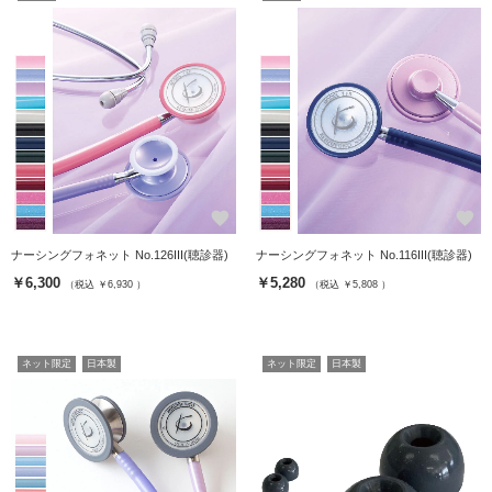
favorite
favorite
ナーシングフォネット No.126III(聴診器)
ナーシングフォネット No.116III(聴診器)
￥6,300
￥5,280
（税込 ￥6,930 ）
（税込 ￥5,808 ）
ネット限定
日本製
ネット限定
日本製