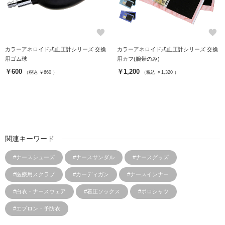
favorite
favorite
カラーアネロイド式血圧計シリーズ 交換
カラーアネロイド式血圧計シリーズ 交換
用ゴム球
用カフ(腕帯のみ)
￥600
￥1,200
（税込 ￥660 ）
（税込 ￥1,320 ）
関連キーワード
#ナースシューズ
#ナースサンダル
#ナースグッズ
#医療用スクラブ
#カーディガン
#ナースインナー
#白衣・ナースウェア
#着圧ソックス
#ポロシャツ
#エプロン・予防衣