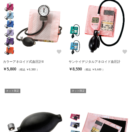
favorite
favorite
カラーアネロイド式血圧計II
サンケイデジタルアネロイド血圧計
￥5,800
￥8,590
（税込 ￥6,380 ）
（税込 ￥9,449 ）
ネット限定
ネット限定