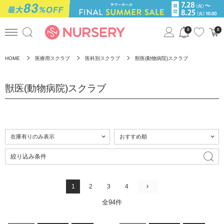
0
0
HOME
医療用スクラブ
医科別スクラブ
獣医(動物病院)スクラブ
獣医(動物病院)スクラブ
絞り込み条件
1
2
3
4
全94件