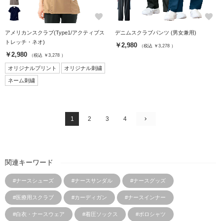
favorite
favorite
アメリカンスクラブ(Type1/アクティブス
デニムスクラブパンツ (男女兼用)
トレッチ・ネオ)
￥2,980
（税込 ￥3,278 ）
￥2,980
（税込 ￥3,278 ）
オリジナルプリント
オリジナル刺繍
ネーム刺繍
1
2
3
4
関連キーワード
#ナースシューズ
#ナースサンダル
#ナースグッズ
#医療用スクラブ
#カーディガン
#ナースインナー
#白衣・ナースウェア
#着圧ソックス
#ポロシャツ