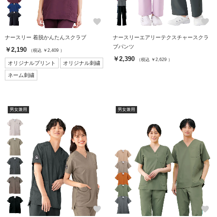
favorite
favorite
ナースリー 着脱かんたんスクラブ
ナースリーエアリーテクスチャースクラ
ブパンツ
￥2,190
（税込 ￥2,409 ）
￥2,390
（税込 ￥2,629 ）
オリジナルプリント
オリジナル刺繍
ネーム刺繍
男女兼用
男女兼用
favorite
favorite