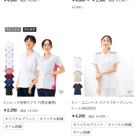
￥4,000
￥4,800 ～ ￥5,300
（税込 ￥4,400 ）
（税込 ￥5,280 ～
￥5,830 ）
売れてます
男女兼用
favorite
favorite
ストレッチ切替スクラブ(男女兼用)
ナノ・ユニバース スクラブオープンジャ
ケット(NU2537)
￥2,290
（税込 ￥2,519 ）
￥4,200
（税込 ￥4,620 ）
オリジナルプリント
オリジナル刺繍
オリジナルプリント
オリジナル刺繍
ネーム刺繍
ネーム刺繍