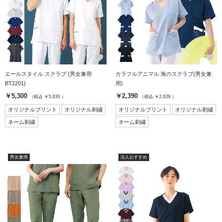
favorite
favorite
エールスタイル スクラブ (男女兼用
カラフルアニマル 海のスクラブ(男女兼
BT2201)
用)
￥5,300
￥2,390
（税込 ￥5,830 ）
（税込 ￥2,629 ）
オリジナルプリント
オリジナル刺繍
オリジナルプリント
オリジナル刺繍
ネーム刺繍
ネーム刺繍
男女兼用
法人おすすめ