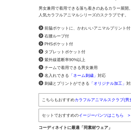
男女兼用で着用できる落ち着きのあるカラー展開
人気カラフルアニマルシリーズのスクラブです。
前脇ポケットに、かわいいアニマルプリント付
右腰ループ付
PHSポケット付
タブレットポケット付
紫外線遮断率90%以上
チームで着用できる男女兼用
名入れできる
「ネーム刺繍」
対応
刺繍とプリントができる
「オリジナル加工」
対
こちらもおすすめ
カラフルアニマルスクラブ(男
セットでおすすめの
イージーパンツはこちら >
コーディネイトに最適「同素材ウェア」