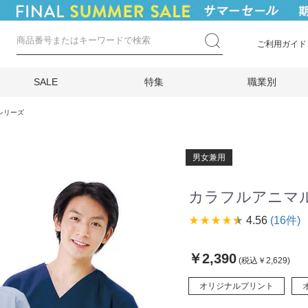
ご利用ガイド
SALE
特集
職業別
シリーズ
男女兼用
カラフルアニマル
star_rate
star_rate
star_rate
star_rate
star_rate
4.56
(16件)
￥2,390
(税込￥2,629)
オリジナルプリント