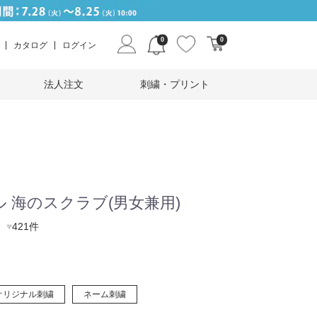
0
0
カタログ
ログイン
法人注文
刺繍・プリント
 海のスクラブ(男女兼用)
♥
421件
オリジナル刺繍
ネーム刺繍