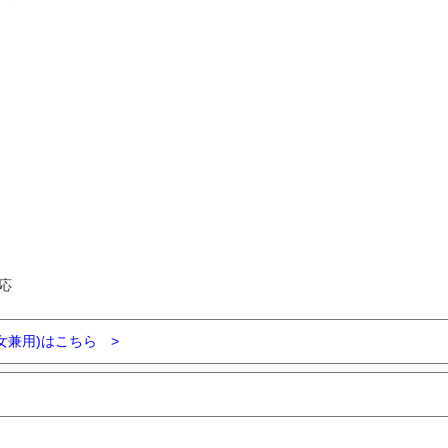
。
応
女兼用)はこちら >