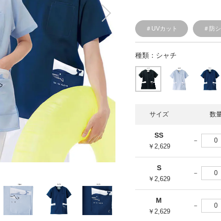
＃UVカット
＃防
種類：
シャチ
サイズ
数
SS
￥2,629
S
￥2,629
M
￥2,629