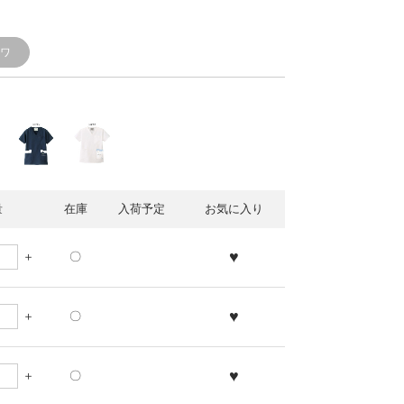
シワ
量
在庫
入荷予定
お気に入り
♥
〇
♥
〇
♥
〇