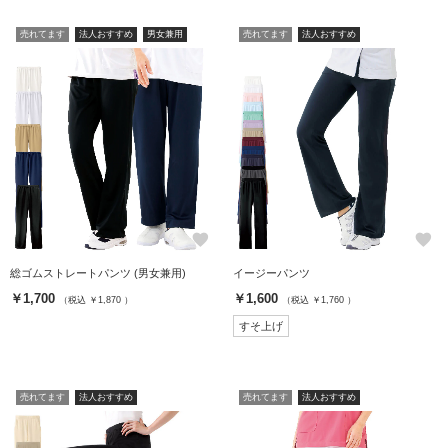
売れてます
法人おすすめ
男女兼用
売れてます
法人おすすめ
favorite
favorite
総ゴムストレートパンツ (男女兼用)
イージーパンツ
￥1,700
￥1,600
（税込 ￥1,870 ）
（税込 ￥1,760 ）
すそ上げ
売れてます
法人おすすめ
売れてます
法人おすすめ