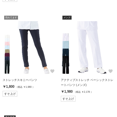
売れてます
メンズ
favorite
favorite
ストレッチスキニーパンツ
アクティブストレッチ ベーシックストレ
ートパンツ (メンズ)
￥1,800
（税込 ￥1,980 ）
￥1,980
（税込 ￥2,178 ）
すそ上げ
すそ上げ