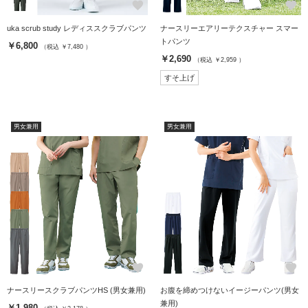
favorite
favorite
uka scrub study レディススクラブパンツ
ナースリーエアリーテクスチャー スマー
トパンツ
￥6,800
（税込 ￥7,480 ）
￥2,690
（税込 ￥2,959 ）
すそ上げ
男女兼用
男女兼用
favorite
favorite
ナースリースクラブパンツHS (男女兼用)
お腹を締めつけないイージーパンツ(男女
兼用)
￥1,980