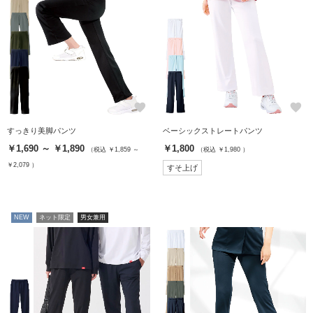
favorite
favorite
すっきり美脚パンツ
ベーシックストレートパンツ
￥1,690 ～ ￥1,890
￥1,800
（税込 ￥1,859 ～
（税込 ￥1,980 ）
￥2,079 ）
すそ上げ
NEW
ネット限定
男女兼用