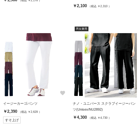
（税込 ￥2,178 ）
￥2,100
（税込 ￥2,310 ）
男女兼用
favorite
favorite
イージーカーゴパンツ
ナノ・ユニバース スクラブイージーパン
ツ(Unisex/NU2892)
￥2,390
（税込 ￥2,629 ）
￥4,300
（税込 ￥4,730 ）
すそ上げ