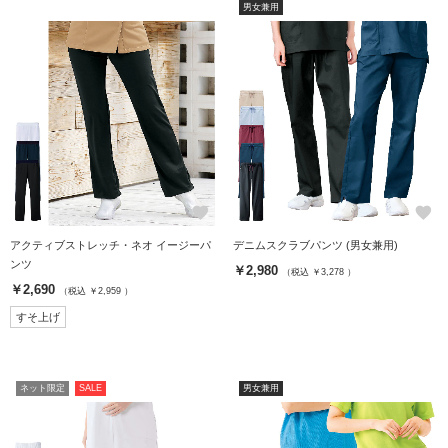
男女兼用
favorite
favorite
アクティブストレッチ・ネオ イージーパ
デニムスクラブパンツ (男女兼用)
ンツ
￥2,980
（税込 ￥3,278 ）
￥2,690
（税込 ￥2,959 ）
すそ上げ
ネット限定
SALE
男女兼用