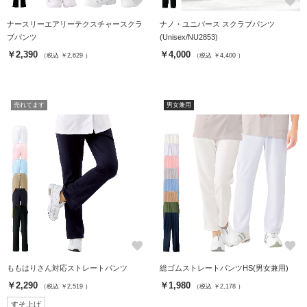
favorite
favorite
ナースリーエアリーテクスチャースクラ
ナノ・ユニバース スクラブパンツ
ブパンツ
(Unisex/NU2853)
￥2,390
￥4,000
（税込 ￥2,629 ）
（税込 ￥4,400 ）
売れてます
男女兼用
favorite
favorite
ももはりさん対応ストレートパンツ
総ゴムストレートパンツHS(男女兼用)
￥2,290
￥1,980
（税込 ￥2,519 ）
（税込 ￥2,178 ）
すそ上げ