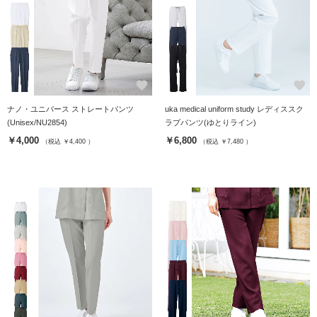
favorite
favorite
ナノ・ユニバース ストレートパンツ
uka medical uniform study レディススク
(Unisex/NU2854)
ラブパンツ(ゆとりライン)
￥4,000
￥6,800
（税込 ￥4,400 ）
（税込 ￥7,480 ）