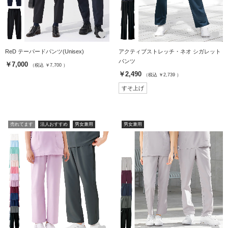
favorite
favorite
ReD テーパードパンツ(Unisex)
アクティブストレッチ・ネオ シガレット
パンツ
￥7,000
（税込 ￥7,700 ）
￥2,490
（税込 ￥2,739 ）
すそ上げ
売れてます
法人おすすめ
男女兼用
男女兼用