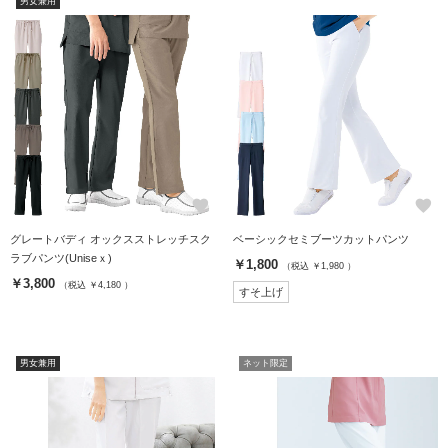
男女兼用
favorite
favorite
グレートバディ オックスストレッチスク
ベーシックセミブーツカットパンツ
ラブパンツ(Uniseｘ)
￥1,800
（税込 ￥1,980 ）
￥3,800
（税込 ￥4,180 ）
すそ上げ
男女兼用
ネット限定