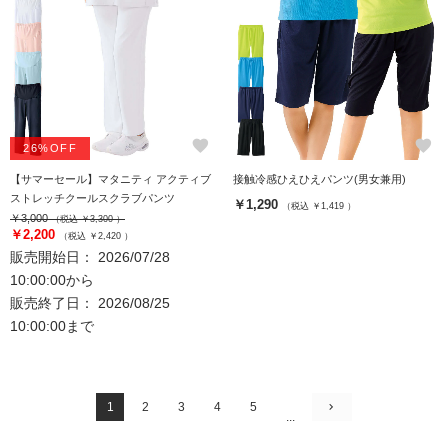
favorite
favorite
26%OFF
【サマーセール】マタニティ アクティブ
接触冷感ひえひえパンツ(男女兼用)
ストレッチクールスクラブパンツ
￥1,290
（税込 ￥1,419 ）
￥3,000
（税込 ￥3,300 ）
￥2,200
（税込 ￥2,420 ）
販売開始日： 2026/07/28
10:00:00から
販売終了日： 2026/08/25
10:00:00まで
1
2
3
4
5
...