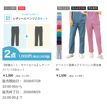
ネット限定
SALE
売れてます
法人おすすめ
男女兼用
favorite
favorite
【特価セット・サマーセール】レディー
ナースリー美脚スクラブパンツ(男女兼
スパンツ2点セット
用)
￥1,000
￥1,690
（税込 ￥1,100 ）
（税込 ￥1,859 ）
販売開始日： 2026/07/28
10:00:00から
販売終了日： 2026/08/25
10:00:00まで