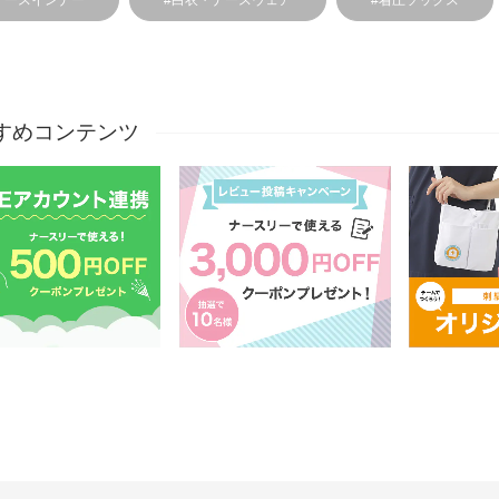
すめコンテンツ