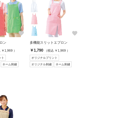
favorite
favorite
プロン
多機能スリットエプロン
￥1,790
￥1,969 ）
（税込 ￥1,969 ）
ント
オリジナルプリント
ネーム刺繍
オリジナル刺繍
ネーム刺繍