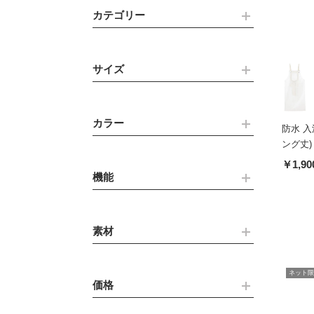
カテゴリー
サイズ
カラー
防水 入
ング丈)
￥1,90
機能
素材
ネット限
価格