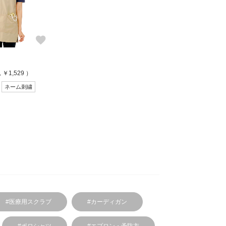
favorite
￥1,529 ）
ネーム刺繍
#医療用スクラブ
#カーディガン
#ポロシャツ
#エプロン・予防衣