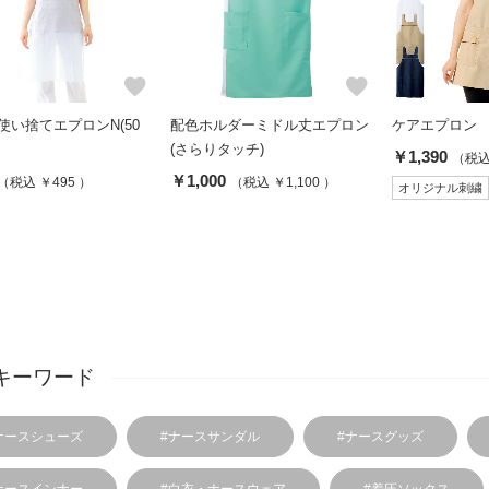
favorite
favorite
使い捨てエプロンN(50
配色ホルダーミドル丈エプロン
ケアエプロン
(さらりタッチ)
￥1,390
（税込 
￥1,000
（税込 ￥495 ）
（税込 ￥1,100 ）
オリジナル刺繍
キーワード
ナースシューズ
#ナースサンダル
#ナースグッズ
ナースインナー
#白衣・ナースウェア
#着圧ソックス