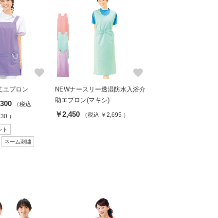
favorite
favorite
丈エプロン
NEWナースリー透湿防水入浴介
助エプロン(マキシ)
,300
（税込
￥2,450
（税込 ￥2,695 ）
430 ）
ント
ネーム刺繍