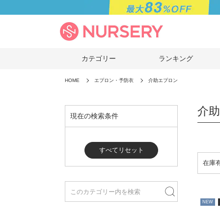
カテゴリー
ランキング
HOME
エプロン・予防衣
介助エプロン
介
現在の検索条件
すべてリセット
NEW