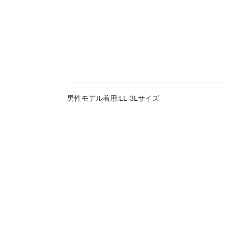
男性モデル着用:LL-3Lサイズ