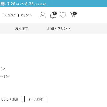
0
0
カタログ
ログイン
法人注文
刺繍・プリント
ロン
♥
48件
オリジナル刺繍
ネーム刺繍