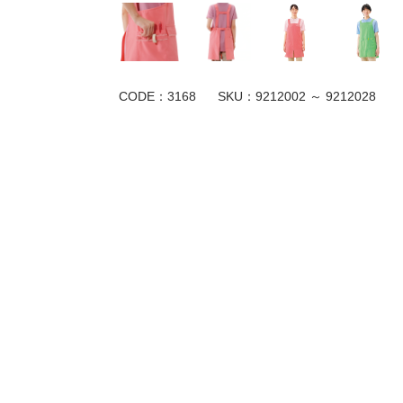
CODE：3168
SKU：
9212002 ～ 9212028