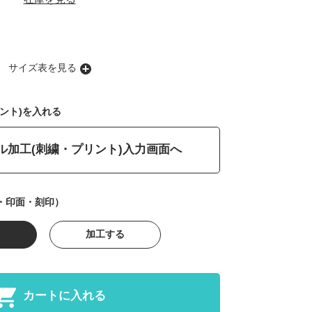
サイズ表を見る
ント)を入れる
ル加工(刺繍・プリント)入力画面へ
・印面・刻印）
加工する
カートに入れる