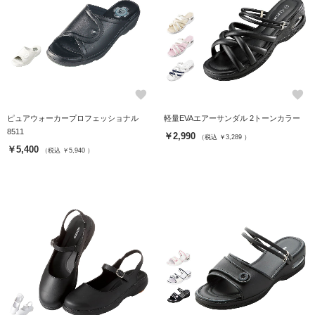
favorite
favorite
ピュアウォーカープロフェッショナル
軽量EVAエアーサンダル 2トーンカラー
8511
￥2,990
（税込 ￥3,289 ）
￥5,400
（税込 ￥5,940 ）