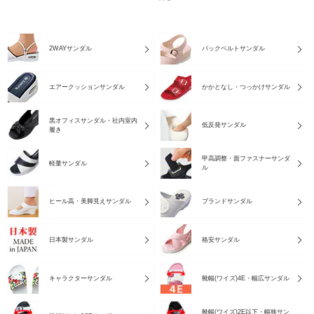
2WAYサンダル
バックベルトサンダル
エアークッションサンダル
かかとなし・つっかけサンダル
黒オフィスサンダル・社内室内
低反発サンダル
履き
甲高調整・面ファスナーサンダ
軽量サンダル
ル
ヒール高・美脚見えサンダル
ブランドサンダル
日本製サンダル
格安サンダル
キャラクターサンダル
靴幅(ワイズ)4E・幅広サンダル
靴幅(ワイズ)2E以下・幅狭サン