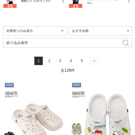
靴幅(ワイズ)3Eサンダル
ダル
絞り込み条件
1
2
3
4
5
全128件
NEW
NEW