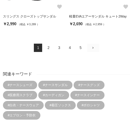
favorite
favorite
スリングス クローズトップサンダル
軽量EVAエアーサンダル キュート2Way
￥2,990
￥2,690
（税込 ￥3,289 ）
（税込 ￥2,959 ）
1
2
3
4
5
関連キーワード
#ナースシューズ
#ナースサンダル
#ナースグッズ
#医療用スクラブ
#カーディガン
#ナースインナー
#白衣・ナースウェア
#着圧ソックス
#ポロシャツ
#エプロン・予防衣