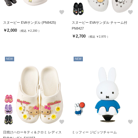
favorite
favorite
スヌーピー EVAサンダル (PN8425)
スヌーピー EVAサンダル チャーム付
PN8427
￥2,000
（税込 ￥2,200 ）
￥2,700
（税込 ￥2,970 ）
NEW
NEW
favorite
favorite
日焼けハローキティ＆クロミ レディス
ミッフィー ジビッツチャーム