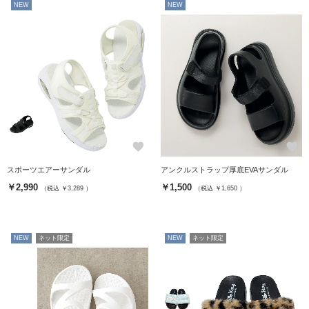
NEW
NEW
favorite
favorite
スポーツエアーサンダル
アンクルストラップ厚底EVAサンダル
￥2,990
￥1,500
（税込 ￥3,289 ）
（税込 ￥1,650 ）
NEW
ネット限定
NEW
ネット限定