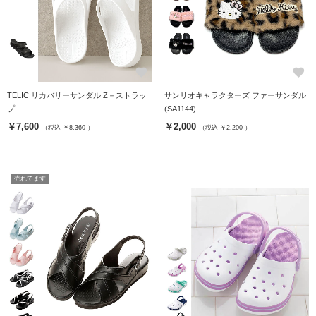
favorite
favorite
TELIC リカバリーサンダル Z－ストラッ
サンリオキャラクターズ ファーサンダル
プ
(SA1144)
￥7,600
￥2,000
（税込 ￥8,360 ）
（税込 ￥2,200 ）
売れてます