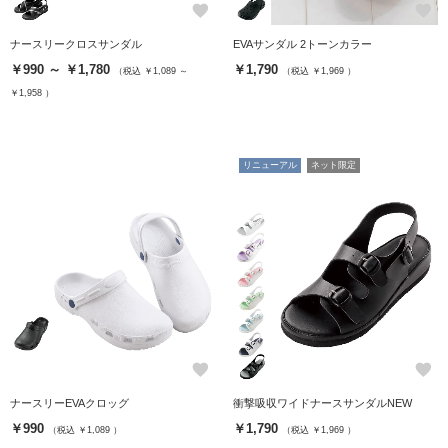
favorite
favorite
ナースリークロスサンダル
EVAサンダル 2トーンカラー
￥990 ～ ￥1,780
￥1,790
（税込 ￥1,089 ～
（税込 ￥1,969 ）
￥1,958 ）
リニューアル
ネット限定
favorite
favorite
ナースリーEVAクロッグ
衝撃吸収ワイドナースサンダルNEW
￥990
￥1,790
（税込 ￥1,089 ）
（税込 ￥1,969 ）