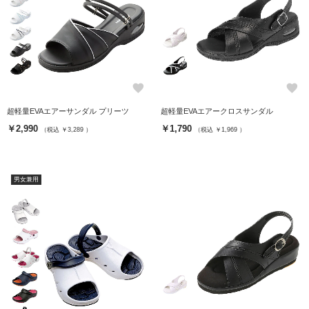
favorite
favorite
超軽量EVAエアーサンダル プリーツ
超軽量EVAエアークロスサンダル
￥2,990
￥1,790
（税込 ￥3,289 ）
（税込 ￥1,969 ）
男女兼用