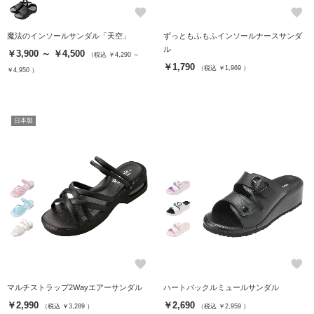
favorite
favorite
魔法のインソールサンダル「天空」
ずっともふもふインソールナースサンダ
ル
￥3,900 ～ ￥4,500
（税込 ￥4,290 ～
￥1,790
（税込 ￥1,969 ）
￥4,950 ）
日本製
favorite
favorite
マルチストラップ2Wayエアーサンダル
ハートバックルミュールサンダル
￥2,990
￥2,690
（税込 ￥3,289 ）
（税込 ￥2,959 ）