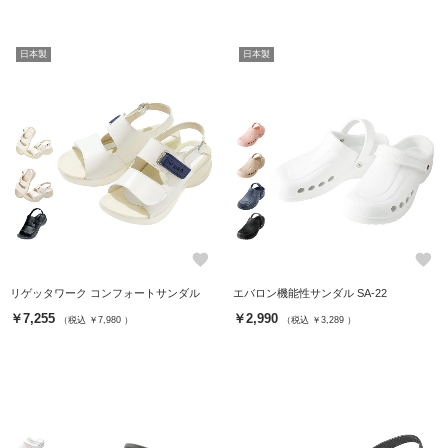
日本製
日本製
favorite
favorite
リゲッタワーク コンフォートサンダル
エバロン機能性サンダル SA-22
￥7,255
￥2,990
（税込 ￥7,980 ）
（税込 ￥3,289 ）