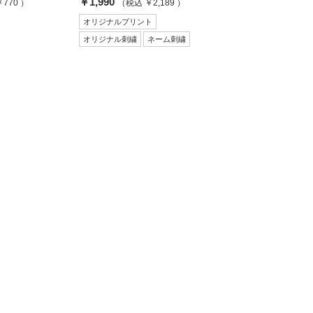
￥1,990
770 ）
（税込 ￥2,189 ）
オリジナルプリント
オリジナル刺繍
ネーム刺繍