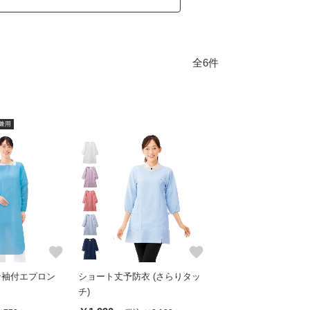
全6件
兼用
favorite
favorite
ン袖付エプロン
ショート丈予防衣 (さらりタッ
チ)