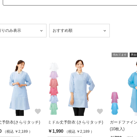
売れてます
男女
favorite
favorite
丈予防衣(さらりタッチ)
ミドル丈予防衣 (さらりタッチ)
ガードファイ
(10枚入)
0
￥1,990
（税込 ￥2,189 ）
（税込 ￥2,189 ）