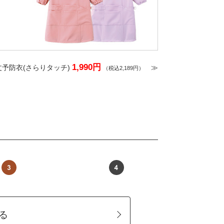
1,990円
丈予防衣(さらりタッチ)
≫
（税込2,189円）
る