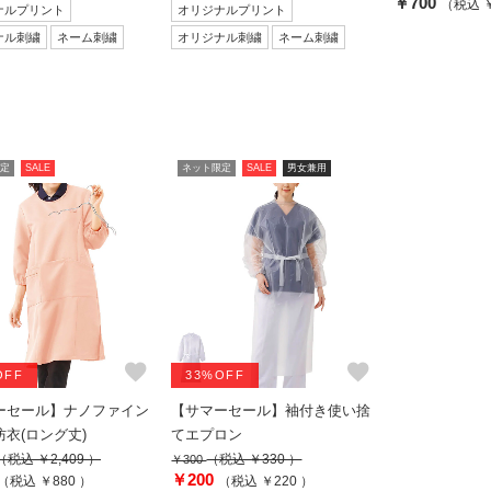
￥700
（税込 ￥
ナルプリント
オリジナルプリント
ナル刺繍
ネーム刺繍
オリジナル刺繍
ネーム刺繍
定
SALE
ネット限定
SALE
男女兼用
favorite
favorite
OFF
33%OFF
ーセール】ナノファイン
【サマーセール】袖付き使い捨
衣(ロング丈)
てエプロン
（税込 ￥2,409 ）
（税込 ￥330 ）
￥300
￥200
（税込 ￥880 ）
（税込 ￥220 ）