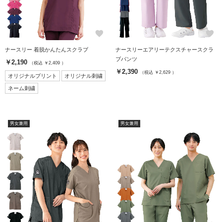
favorite
favorite
ナースリー 着脱かんたんスクラブ
ナースリーエアリーテクスチャースクラ
ブパンツ
￥2,190
（税込 ￥2,409 ）
￥2,390
（税込 ￥2,629 ）
オリジナルプリント
オリジナル刺繍
ネーム刺繍
男女兼用
男女兼用