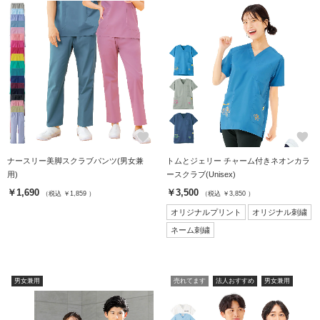
favorite
favorite
ナースリー美脚スクラブパンツ(男女兼
トムとジェリー チャーム付きネオンカラ
用)
ースクラブ(Unisex)
￥1,690
￥3,500
（税込 ￥1,859 ）
（税込 ￥3,850 ）
オリジナルプリント
オリジナル刺繍
ネーム刺繍
男女兼用
売れてます
法人おすすめ
男女兼用