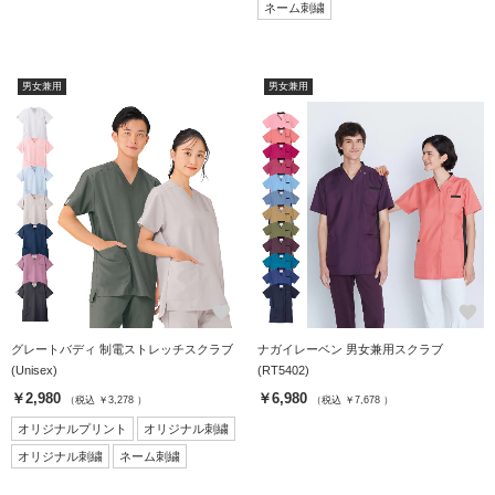
ネーム刺繍
男女兼用
男女兼用
favorite
favorite
グレートバディ 制電ストレッチスクラブ
ナガイレーベン 男女兼用スクラブ
(Unisex)
(RT5402)
￥2,980
￥6,980
（税込 ￥3,278 ）
（税込 ￥7,678 ）
オリジナルプリント
オリジナル刺繍
オリジナル刺繍
ネーム刺繍