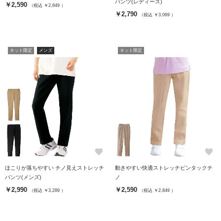
パンツ(レディース)
￥2,590
（税込 ￥2,849 ）
￥2,790
（税込 ￥3,069 ）
ネット限定
メンズ
ネット限定
favorite
favorite
ほこりが落ちやすい チノ見えストレッチ
動きやすい快適ストレッチピンタックチ
パンツ(メンズ)
ノ
￥2,990
￥2,590
（税込 ￥3,289 ）
（税込 ￥2,849 ）