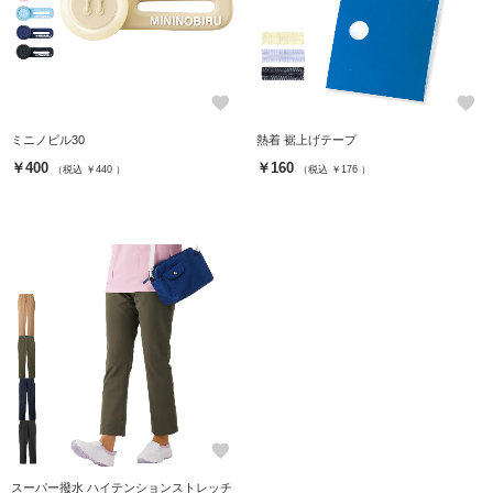
favorite
favorite
ミニノビル30
熱着 裾上げテープ
￥400
￥160
（税込 ￥440 ）
（税込 ￥176 ）
favorite
スーパー撥水 ハイテンションストレッチ