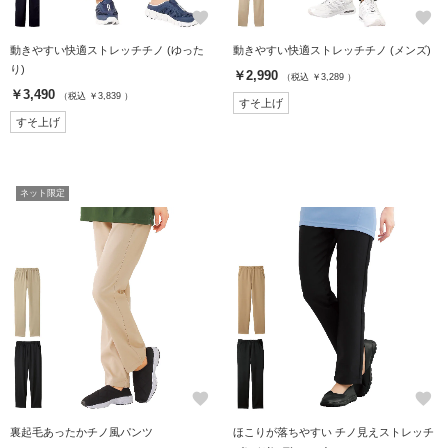
favorite
favorite
動きやすい快適ストレッチチノ (ゆった
動きやすい快適ストレッチチノ (メンズ)
り)
￥2,990
（税込 ￥3,289 ）
￥3,490
（税込 ￥3,839 ）
すそ上げ
すそ上げ
ネット限定
favorite
favorite
裏起毛あったかチノ風パンツ
ほこりが落ちやすい チノ見えストレッチ