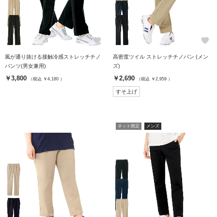
favorite
favorite
風が通り抜ける接触冷感ストレッチチノ
高密度ツイル ストレッチチノパン (メン
パンツ(男女兼用)
ズ)
￥3,800
￥2,690
（税込 ￥4,180 ）
（税込 ￥2,959 ）
すそ上げ
ネット限定
メンズ