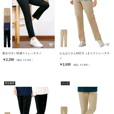
favorite
favorite
動きやすい快適ストレッチチノ
ももはりさん対応すっきりストレッチチ
ノ
￥2,290
（税込 ￥2,519 ）
￥2,690
（税込 ￥2,959 ）
男女兼用
メンズ