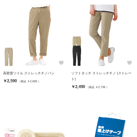
favorite
favorite
高密度ツイル ストレッチチノパン
ソフトタッチ ストレッチチノ (ストレー
ト)
￥2,590
（税込 ￥2,849 ）
￥2,490
（税込 ￥2,739 ）