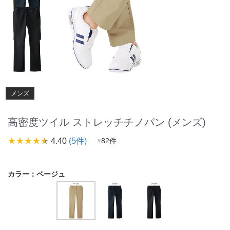
メンズ
高密度ツイル ストレッチチノパン (メンズ)
star_rate
star_rate
star_rate
star_rate
star_rate
4.40
(5件)
♥
82件
カラー：
ベージュ