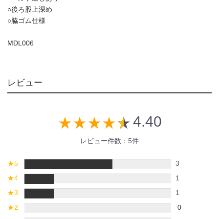
○後ろ股上深め
○脇ゴム仕様
MDL006
レビュー
4.40
star_rate
star_rate
star_rate
star_rate
star_rate
レビュー件数：5件
★
5
3
★
4
1
★
3
1
★
2
0