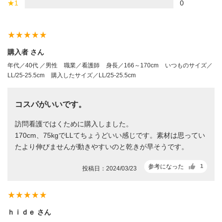
★
1
0
star_rate
star_rate
star_rate
star_rate
star_rate
購入者 さん
年代／40代 ／男性
職業／看護師
身長／166～170cm
いつものサイズ／
LL/25-25.5cm
購入したサイズ／LL/25-25.5cm
コスパがいいです。
訪問看護ではくために購入しました。
170cm、75kgでLLてちょうどいい感じです。素材は思ってい
たより伸びませんが動きやすいのと乾きが早そうです。
参考になった
1
投稿日：2024/03/23
star_rate
star_rate
star_rate
star_rate
star_rate
ｈｉｄｅ さん