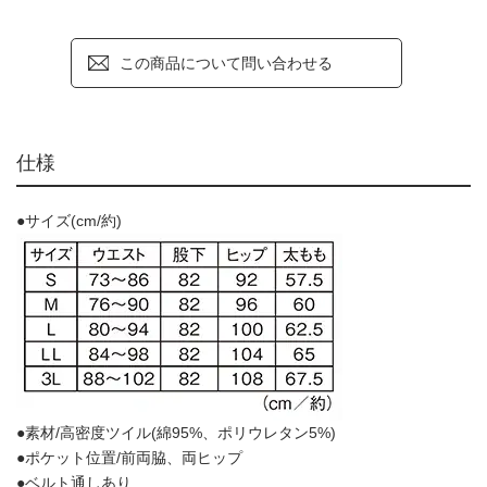
この商品について問い合わせる
仕様
●サイズ(cm/約)
●素材/高密度ツイル(綿95%、ポリウレタン5%)
●ポケット位置/前両脇、両ヒップ
●ベルト通しあり