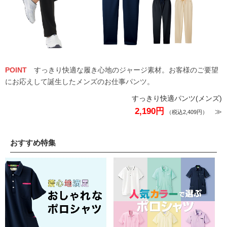
POINT
すっきり快適な履き心地のジャージ素材。お客様のご要望
にお応えして誕生したメンズのお仕事パンツ。
すっきり快適パンツ(メンズ)
2,190円
≫
（税込2,409円）
おすすめ特集