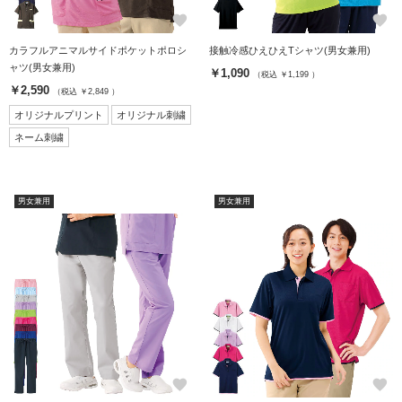
favorite
favorite
カラフルアニマルサイドポケットポロシ
接触冷感ひえひえTシャツ(男女兼用)
ャツ(男女兼用)
￥1,090
（税込 ￥1,199 ）
￥2,590
（税込 ￥2,849 ）
オリジナルプリント
オリジナル刺繍
ネーム刺繍
男女兼用
男女兼用
favorite
favorite