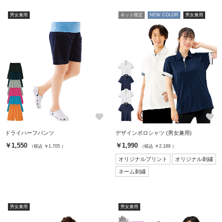
男女兼用
ネット限定
NEW COLOR
男女兼用
favorite
favorite
ドライハーフパンツ
デザインポロシャツ (男女兼用)
￥1,550
￥1,990
（税込 ￥1,705 ）
（税込 ￥2,189 ）
オリジナルプリント
オリジナル刺繍
ネーム刺繍
男女兼用
男女兼用