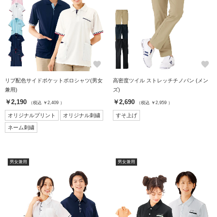
favorite
favorite
リブ配色サイドポケットポロシャツ(男女
高密度ツイル ストレッチチノパン (メン
兼用)
ズ)
￥2,190
￥2,690
（税込 ￥2,409 ）
（税込 ￥2,959 ）
オリジナルプリント
オリジナル刺繍
すそ上げ
ネーム刺繍
男女兼用
男女兼用