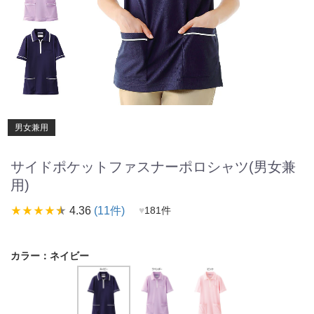
男女兼用
サイドポケットファスナーポロシャツ(男女兼
用)
star_rate
star_rate
star_rate
star_rate
star_rate
4.36
(11件)
♥
181件
カラー：
ネイビー