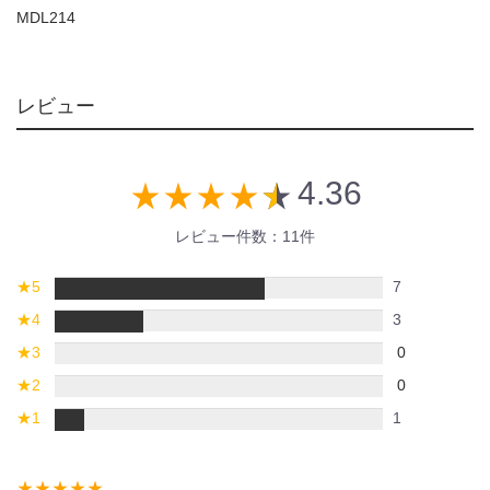
MDL214
レビュー
4.36
star_rate
star_rate
star_rate
star_rate
star_rate
レビュー件数：11件
★
5
7
★
4
3
★
3
0
★
2
0
★
1
1
star_rate
star_rate
star_rate
star_rate
star_rate