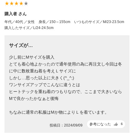
star_rate
star_rate
star_rate
star_rate
star_rate
購入者 さん
年代／40代 ／女性
身長／150～155cm
いつものサイズ／M/23-23.5cm
購入したサイズ／L/24-24.5cm
サイズが…
少し前にМサイズを購入
とても着心地よかったので通年使用の為に再注文し今回は冬
に中に数枚重ね着を考えＬサイズに
しかし…思った以上に大きく(^_^;)
ワンサイズアップでこんなに違うとは
ヒートテックを重ね着のつもりなので、ここまで大きいなら
Мで良かったかなぁと後悔
ちなみに通常の私服はМか物によりＬを着ています。
参考になった
6
投稿日：2024/09/09