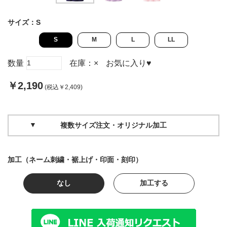
サイズ：
S
S
M
L
LL
数量
在庫：
×
お気に入り
♥
￥2,190
(税込￥2,409)
複数サイズ注文・オリジナル加工
加工（ネーム刺繍・裾上げ・印面・刻印）
なし
加工する