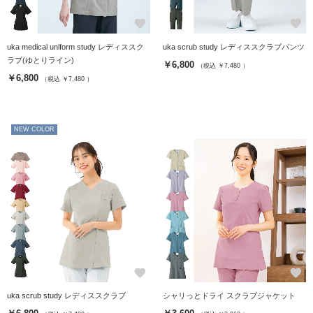
favorite
favorite
uka medical uniform study レディススク
uka scrub study レディススクラブパンツ
ラブ(ゆとりライン)
￥6,800
（税込 ￥7,480 ）
￥6,800
（税込 ￥7,480 ）
NEW COLOR
favorite
favorite
uka scrub study レディススクラブ
シャリっとドライ スクラブジャケット