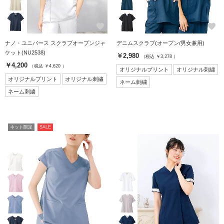
favorite
favorite
ナノ・ユニバース スクラブオープンジャ
デニムスクラブ(オープン/男女兼用)
ケット(NU2538)
￥2,980
（税込 ￥3,278 ）
￥4,200
（税込 ￥4,620 ）
オリジナルプリント
オリジナル刺繍
オリジナルプリント
オリジナル刺繍
ネーム刺繍
ネーム刺繍
ネット限定
SALE