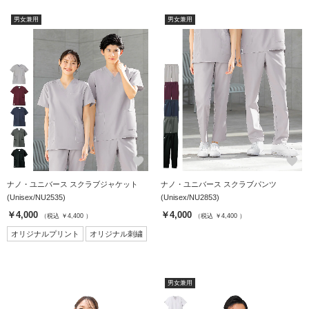
男女兼用
男女兼用
favorite
favorite
ナノ・ユニバース スクラブジャケット
ナノ・ユニバース スクラブパンツ
(Unisex/NU2535)
(Unisex/NU2853)
￥4,000
￥4,000
（税込 ￥4,400 ）
（税込 ￥4,400 ）
オリジナルプリント
オリジナル刺繍
男女兼用