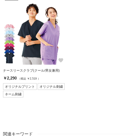
favorite
ナースリースクラブ(クール/男女兼用)
￥2,290
（税込 ￥2,519 ）
オリジナルプリント
オリジナル刺繍
ネーム刺繍
関連キーワード