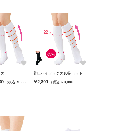
favorite
favorite
クス
着圧ハイソックス10足セット
00
￥2,800
（税込 ￥363
（税込 ￥3,080 ）