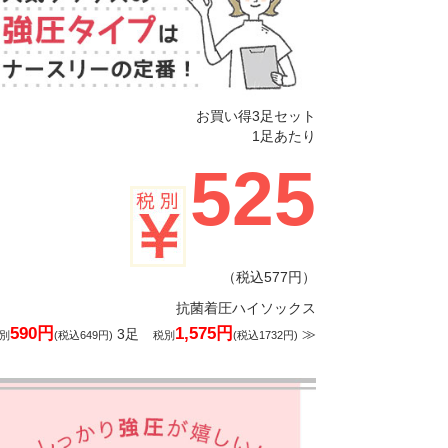
お買い得3足セット
1足あたり
525
（税込577円）
抗菌着圧ハイソックス
590円
1,575円
3足
≫
別
(税込649円)
税別
(税込1732円)