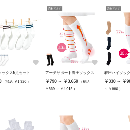
売れてます
売れてます
favorite
favorite
ソックス5足セット
アーチサポート着圧ソックス
着圧ハイソッ
0
￥790 ～ ￥3,650
￥330 ～ ￥9
（税込 ￥1,320 ）
（税込
￥869 ～ ￥4,015 ）
～ ￥990 ）