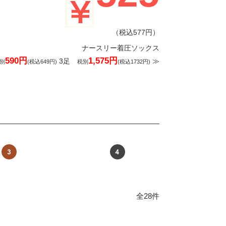
（税込577円）
ナースリー着圧ソックス
590円
1,575円
3足
≫
別
(税込649円)
税別
(税込1732円)
全28件