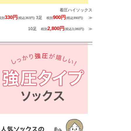
着圧ハイソックス
330円
900円
3足
≫
税別
(税込363円)
税別
(税込990円)
2,800円
10足
≫
税別
(税込3,080円)