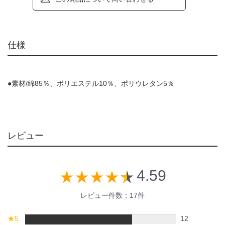
仕様
●素材/綿85％、ポリエステル10％、ポリウレタン5％
レビュー
4.59
star_rate
star_rate
star_rate
star_rate
star_rate
レビュー件数：17件
★
5
12