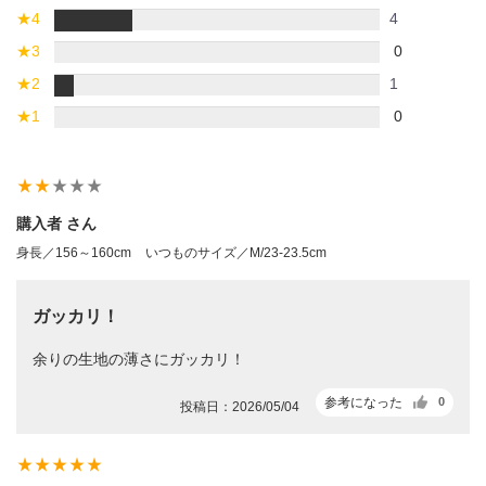
★
4
4
★
3
0
★
2
1
★
1
0
star_rate
star_rate
star_rate
star_rate
star_rate
購入者 さん
身長／156～160cm
いつものサイズ／M/23-23.5cm
ガッカリ！
余りの生地の薄さにガッカリ！
参考になった
0
投稿日：2026/05/04
star_rate
star_rate
star_rate
star_rate
star_rate