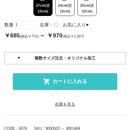
27cm(丈
24cm(丈
25cm(丈
15cm)
15cm)
15cm)
数量
在庫：
〇
お気に入り
♥
￥685
～ ￥970
(税込￥753)
(税込￥1,067)
複数サイズ注文・オリジナル加工
カートに入れる
在庫を見る
CODE：6076
SKU：
9000503 ～ 9001469