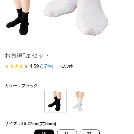
お買得5足セット
star_rate
star_rate
star_rate
star_rate
star_rate
4.59
(17件)
♥
159件
カラー：
ブラック
サイズ：
25-27cm(丈15cm)
25-
22-
23-