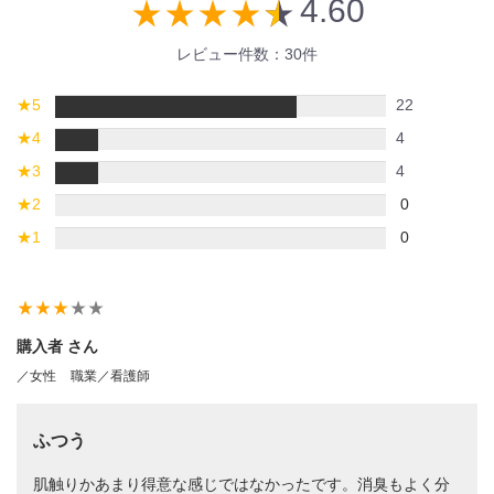
4.60
star_rate
star_rate
star_rate
star_rate
star_rate
レビュー件数：30件
★
5
22
★
4
4
★
3
4
★
2
0
★
1
0
star_rate
star_rate
star_rate
star_rate
star_rate
購入者 さん
／女性
職業／看護師
ふつう
肌触りかあまり得意な感じではなかったです。消臭もよく分