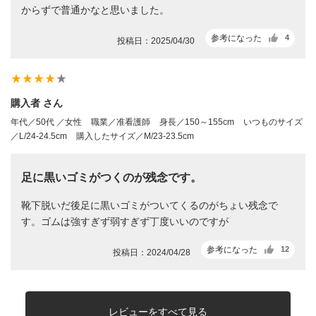
からずで普通かなと思いました。
参考になった
4
投稿日：2025/04/30
star_rate
star_rate
star_rate
star_rate
star_rate
購入者 さん
年代／50代 ／女性
職業／准看護師
身長／150～155cm
いつものサイズ
／L/24-24.5cm
購入したサイズ／M/23-23.5cm
足に黒いゴミがつくのが残念です。
靴下脱いだ後足に黒いゴミがついてくるのがちょい残念で
す。ゴムは強すぎず弱すぎず丁度いいのですが
参考になった
12
投稿日：2024/04/28
レビューをすべて見る