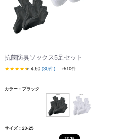
抗菌防臭ソックス5足セット
star_rate
star_rate
star_rate
star_rate
star_rate
4.60
(30件)
♥
510件
カラー：
ブラック
サイズ：
23-25
23-25