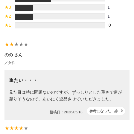
★
3
1
★
2
1
★
1
0
star_rate
star_rate
star_rate
star_rate
star_rate
のの さん
／女性
重たい・・・
見た目は特に問題ないのですが、ずっしりとした重さで肩が
凝りそうなので、あいにく返品させていただきました。
参考になった
0
投稿日：2026/05/18
star_rate
star_rate
star_rate
star_rate
star_rate