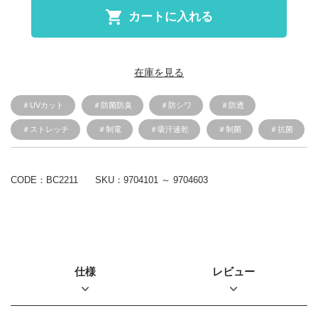
カートに入れる
在庫を見る
＃UVカット
＃防菌防臭
＃防シワ
＃防透
＃ストレッチ
＃制電
＃吸汗速乾
＃制菌
＃抗菌
CODE：BC2211
SKU：
9704101 ～ 9704603
仕様
レビュー