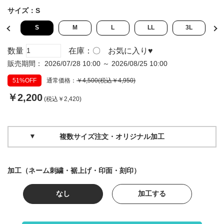
サイズ：
S
L
S
M
L
LL
3L
数量
在庫：
〇
お気に入り
♥
販売期間： 2026/07/28 10:00 ～ 2026/08/25 10:00
51%OFF
通常価格：
￥4,500(税込￥4,950)
￥2,200
(税込￥2,420)
複数サイズ注文・オリジナル加工
加工（ネーム刺繍・裾上げ・印面・刻印）
なし
加工する