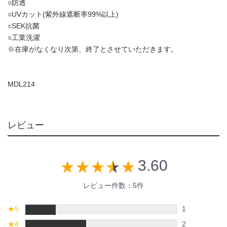
○防透
○UVカット(紫外線遮断率99%以上)
○SEK抗菌
○工業洗濯
※在庫がなくなり次第、終了とさせていただきます。
MDL214
レビュー
3.60
star_rate
star_rate
star_rate
star_rate
star_rate
レビュー件数：5件
★
5
1
★
4
2