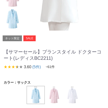
ネット限定
SALE
【サマーセール】ブランスタイル ドクターコ
ート(レディスBC2211)
star_rate
star_rate
star_rate
star_rate
star_rate
3.60
(5件)
♥
61件
カラー：
サックス