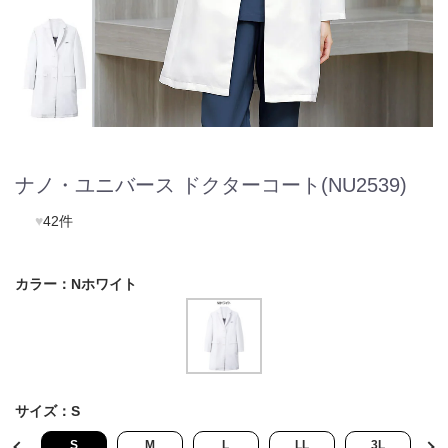
ナノ・ユニバース ドクターコート(NU2539)
♥
42件
カラー：
Nホワイト
サイズ：
S
L
S
M
L
LL
3L