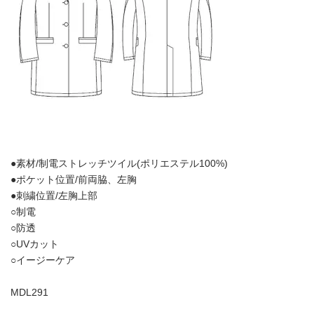
●素材/制電ストレッチツイル(ポリエステル100%)
●ポケット位置/前両脇、左胸
●刺繍位置/左胸上部
○制電
○防透
○UVカット
○イージーケア
MDL291