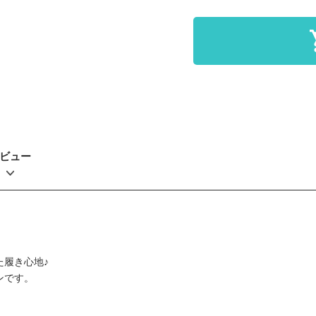
ビュー
た履き心地♪
ンです。