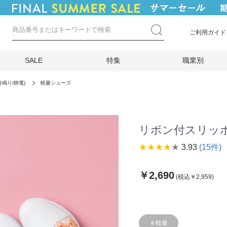
ご利用ガイド
SALE
特集
職業別
音鳴り/静電)
軽量シューズ
リボン付スリッ
star_rate
star_rate
star_rate
star_rate
star_rate
3.93
(15件)
￥2,690
(税込￥2,959)
＃軽量