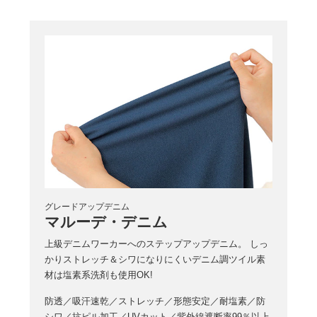
グレードアップデニム
マルーデ・デニム
上級デニムワーカーへのステップアップデニム。
しっ
かりストレッチ＆シワになりにくいデニム調ツイル素
材は塩素系洗剤も使用OK!
防透／吸汗速乾／ストレッチ／形態安定／耐塩素／防
シワ／抗ピル加工／UVカット／紫外線遮断率99％以上