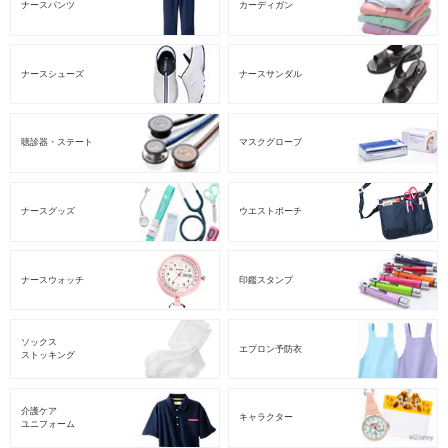
ナースパンツ
カーディガン
ナースシューズ
ナースサンダル
聴診器・ステート
マスクグローブ
ナースグッズ
ウエストポーチ
ナースウォッチ
印鑑スタンプ
ソックス
エプロン予防衣
ストッキング
介護ケア
キャラクター
ユニフォーム