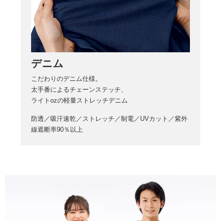
デニム
こだわりのデニム仕様。
太手番によるチェーンステッチ、
ライトozの軽量ストレッチデニム
防透／吸汗速乾／ストレッチ／制電／UVカット／紫外
線遮断率90％以上