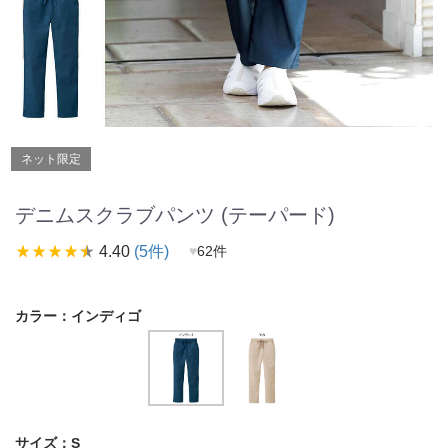
ネット限定
デニムスクラブパンツ (テーパード)
star_rate
star_rate
star_rate
star_rate
star_rate
4.40
(5件)
♥
62件
カラー：
インディゴ
サイズ：
S