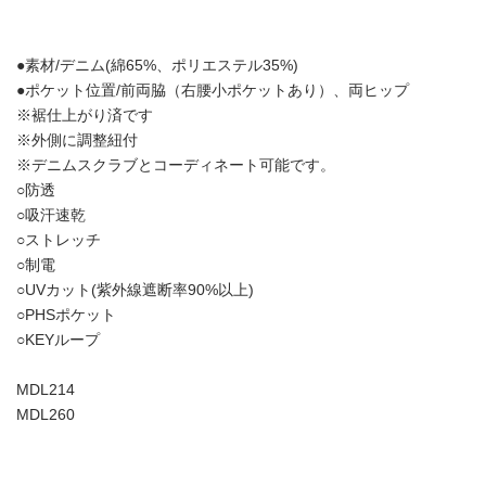
●素材/デニム(綿65%、ポリエステル35%)
●ポケット位置/前両脇（右腰小ポケットあり）、両ヒップ
※裾仕上がり済です
※外側に調整紐付
※デニムスクラブとコーディネート可能です。
○防透
○吸汗速乾
○ストレッチ
○制電
○UVカット(紫外線遮断率90%以上)
○PHSポケット
○KEYループ
MDL214
MDL260