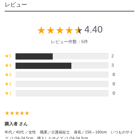
レビュー
4.40
star_rate
star_rate
star_rate
star_rate
star_rate
レビュー件数：5件
★
5
2
★
4
3
★
3
0
★
2
0
★
1
0
star_rate
star_rate
star_rate
star_rate
star_rate
購入者 さん
年代／40代 ／女性
職業／介護福祉士
身長／156～160cm
いつものサイ
ズ／L/24-24.5cm
購入したサイズ／L/24-24.5cm