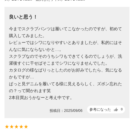
良いと思う！
今までスクラブパンツは履いてこなかったのですが、初めて
購入してみました。
レビューではシワになりやすいとありましたが、私的にはそ
んなに気にならないかと…。
スクラブなのでそのうちシワもできてくるのでしょうが、洗
濯後すぐに干せばそこまでシワになりませんでした。
カタログの様なぱりっとしたのがお好みでしたら、気になる
かもですが…
ぱっと見デニムを履いてる様に見えるらしく、ズボン忘れた
の？って聞かれます笑
2本目買おうかなーと考え中です。
参考になった
0
投稿日：2025/09/06
star_rate
star_rate
star_rate
star_rate
star_rate