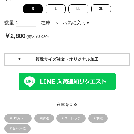
S
L
LL
3L
数量
在庫：
×
お気に入り
♥
￥2,800
(税込￥3,080)
複数サイズ注文・オリジナル加工
在庫を見る
＃UVカット
＃防透
＃ストレッチ
＃制電
＃吸汗速乾