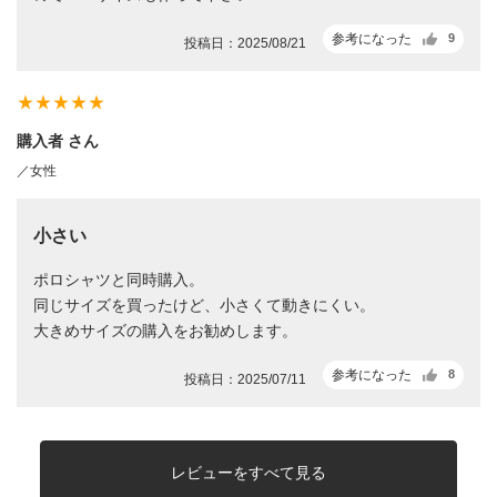
参考になった
9
投稿日：2025/08/21
star_rate
star_rate
star_rate
star_rate
star_rate
購入者 さん
／女性
小さい
ポロシャツと同時購入。
同じサイズを買ったけど、小さくて動きにくい。
大きめサイズの購入をお勧めします。
参考になった
8
投稿日：2025/07/11
レビューをすべて見る