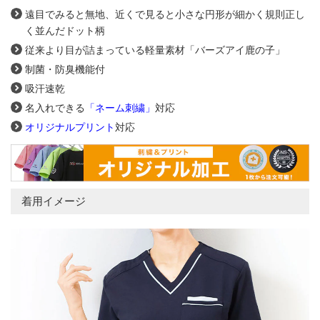
遠目でみると無地、近くで見ると小さな円形が細かく規則正し
く並んだドット柄
従来より目が詰まっている軽量素材「バーズアイ鹿の子」
制菌・防臭機能付
吸汗速乾
名入れできる
「ネーム刺繍」
対応
オリジナルプリント
対応
着用イメージ