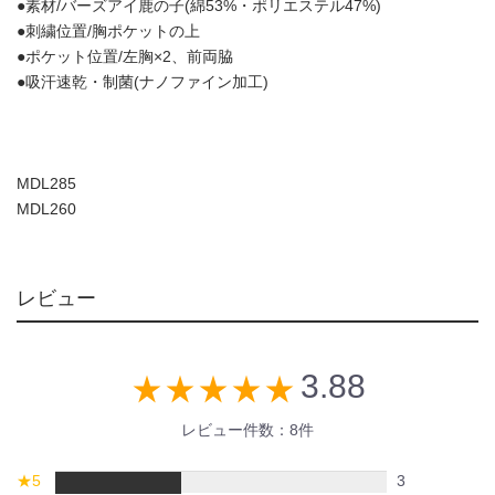
●素材/バーズアイ鹿の子(綿53%・ポリエステル47%)
●刺繍位置/胸ポケットの上
●ポケット位置/左胸×2、前両脇
●吸汗速乾・制菌(ナノファイン加工)
MDL285
MDL260
レビュー
3.88
star_rate
star_rate
star_rate
star_rate
star_rate
レビュー件数：8件
★
5
3