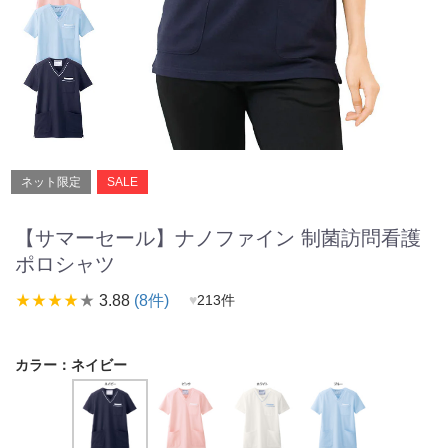
ネット限定
SALE
【サマーセール】ナノファイン 制菌訪問看護
ポロシャツ
star_rate
star_rate
star_rate
star_rate
star_rate
3.88
(8件)
♥
213件
カラー：
ネイビー