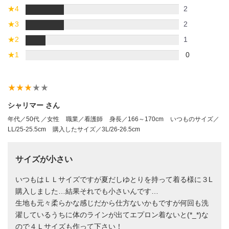
★
4
2
★
3
2
★
2
1
★
1
0
star_rate
star_rate
star_rate
star_rate
star_rate
シャリマー さん
年代／50代 ／女性
職業／看護師
身長／166～170cm
いつものサイズ／
LL/25-25.5cm
購入したサイズ／3L/26-26.5cm
サイズが小さい
いつもはＬＬサイズですが夏だしゆとりを持って着る様に３L
購入しました…結果それでも小さいんです…
生地も元々柔らかな感じだから仕方ないかもですが何回も洗
濯しているうちに体のラインが出てエプロン着ないと(*_*)な
ので４Ｌサイズも作って下さい！