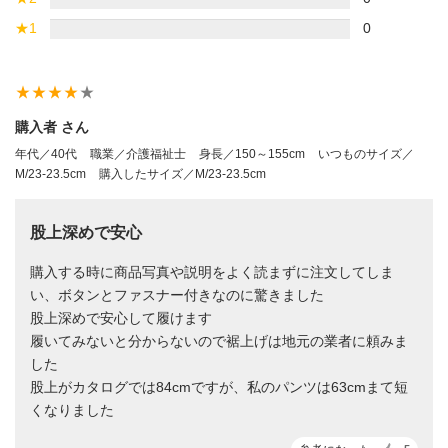
★
1
0
star_rate
star_rate
star_rate
star_rate
star_rate
購入者 さん
年代／40代
職業／介護福祉士
身長／150～155cm
いつものサイズ／
M/23-23.5cm
購入したサイズ／M/23-23.5cm
股上深めで安心
購入する時に商品写真や説明をよく読まずに注文してしま
い、ボタンとファスナー付きなのに驚きました
股上深めで安心して履けます
履いてみないと分からないので裾上げは地元の業者に頼みま
した
股上がカタログでは84cmですが、私のパンツは63cmまて短
くなりました