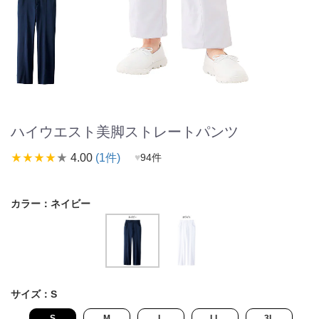
ハイウエスト美脚ストレートパンツ
star_rate
star_rate
star_rate
star_rate
star_rate
4.00
(1件)
♥
94件
カラー：
ネイビー
サイズ：
S
S
M
L
LL
3L