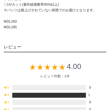
〇UVカット(紫外線遮断率90%以上)
※パンツは裾上げされていない状態でのお届けとなります。
MDL260
MDL285
レビュー
4.00
star_rate
star_rate
star_rate
star_rate
star_rate
レビュー件数：1件
★
5
0
★
4
1
★
3
0
★
2
0