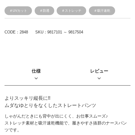
＃UVカット
＃防透
＃ストレッチ
＃吸汗速乾
CODE：2848
SKU：
9817101 ～ 9817504
仕様
レビュー
よりスッキリ縦長に!!
ムダなゆとりをなくしたストレートパンツ
しゃがんだときにも背中が出にくく、お仕事スムーズ♪
ストレッチ素材と吸汗速乾機能で、履きやすさ抜群のナースパン
ツです。