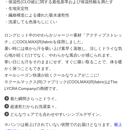
・保温性(CLO値)に関する最低基準および保温性幅を満たす
・生地安定性
・繊維構造による優れた吸水速乾性
・洗濯しても色落ちしにくい
ロングヒット中のやわらかジャージー素材「アクティブストレッ
チ」にCOOLMAX(R)fabricを採用しました。
暑い時には体から汗を吸い上げ素早く蒸散し、涼しくドライな気
心地が続くだけでなく、やわらかな風合いが感じられます。
寒い日にも汗をそのままにせず、すぐに吸い取ることで、体を暖
かく保つこともできます。
オールシーズン快適が続くクールなウェアがここに!
※クールマックス(R)ファブリック(COOLMAX(R)fabric)はThe
LYCRA Companyの商標です。
着た瞬間さらっとドライ。
超速乾だからお洗濯楽々。
どんなウェアでも合わせやすいシンプルデザイン。
※パンツは裾上げされていない状態でのお届けとなります。
裾上