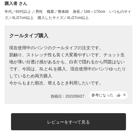
購入者 さん
年代／60代以上 ／男性
職業／整体師
身長／166～170cm
いつものサイ
ズ／4L/27cm以上
購入したサイズ／4L/27cm以上
クールタイプ購入
現在使用中のパンツのクールタイプの注文です。
肌触り、ストレッチ性も良く大変着やすいです、チョット生
地が薄い分透け感があるかも、白衣で隠れるから問題はない
です、今回は、3Lと4Lを購入、現在使用中のパンツゆったり
しているため両方購入
今からもまた順次、替えるとき利用したいです。
参考になった
0
投稿日：2022/08/27
レビューをすべて見る