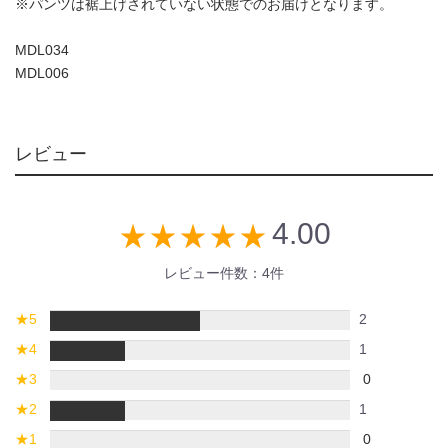
※パンツは裾上げされていない状態でのお届けとなります。
MDL034
MDL006
レビュー
4.00
star_rate
star_rate
star_rate
star_rate
star_rate
レビュー件数：4件
★
5
2
★
4
1
★
3
0
★
2
1
★
1
0