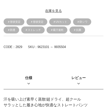
在庫を見る
＃形状安定
＃形状安定
＃UVカット
＃防シワ
＃防透
＃ストレッチ
＃吸汗速乾
＃抗菌
CODE：2829
SKU：
9623101 ～ 9935504
仕様
レビュー
汗を吸い上げ素早く蒸散!超ドライ、超クール
サラッとした履き心地が快適なストレートパンツ