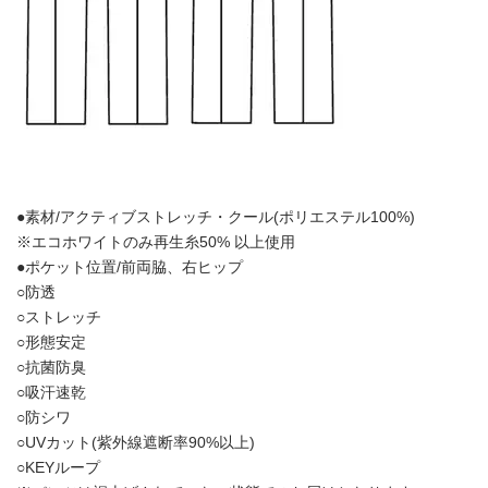
●素材/アクティブストレッチ・クール(ポリエステル100%)
※エコホワイトのみ再生糸50% 以上使用
●ポケット位置/前両脇、右ヒップ
○防透
○ストレッチ
○形態安定
○抗菌防臭
○吸汗速乾
○防シワ
○UVカット(紫外線遮断率90%以上)
○KEYループ