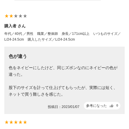
star_rate
star_rate
star_rate
star_rate
star_rate
購入者 さん
年代／40代 ／男性
職業／整体師
身長／171cm以上
いつものサイズ／
L/24-24.5cm
購入したサイズ／L/24-24.5cm
色が違う
色をネイビーにしたけど、同じズボンなのにネイビーの色が
違った。
股下のサイズを計って仕上げてもらったが、実際には短く、
ネットで買う難しさを感じた。
参考になった
0
投稿日：2023/01/07
star_rate
star_rate
star_rate
star_rate
star_rate