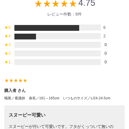
4.75
star_rate
star_rate
star_rate
star_rate
star_rate
レビュー件数：8件
★
5
6
★
4
2
★
3
0
★
2
0
★
1
0
star_rate
star_rate
star_rate
star_rate
star_rate
購入者 さん
職業／看護師
身長／161～165cm
いつものサイズ／L/24-24.5cm
スヌーピー可愛い
スヌーピーが付いて可愛いです。フタがくっついて無いの