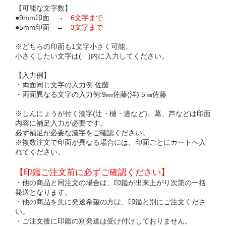
【可能な文字数】
●9mm印面 →
6文字まで
●5mm印面 →
3文字まで
※どちらの印面も1文字小さく可能。
小さくしたい文字は( )内に入力してください。
【入力例】
・両面同じ文字の入力例:佐藤
・両面異なる文字の入力例:9㎜佐藤(洋) 5㎜佐藤
※しんにょうが付く漢字(辻・樋・邉など)、葛、芦などは印面
内容に補足入力が必要です。
必ず
補足が必要な漢字
をご確認ください。
※複数注文で印面が異なる場合には、印面ごとにカートへ入
れてください。
【印鑑ご注文前に必ずご確認ください】
・他の商品と同注文の場合は、印鑑が出来上がり次第の一括
発送となります。
・他の商品を先に発送希望の方は、印鑑と別にご注文くださ
い。
・ご注文後に印鑑の別発送は受け付けしておりません。