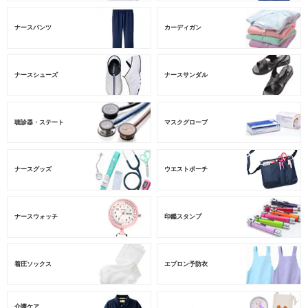
ナースパンツ
カーディガン
ナースシューズ
ナースサンダル
聴診器・ステート
マスクグローブ
ナースグッズ
ウエストポーチ
ナースウォッチ
印鑑スタンプ
着圧ソックス
エプロン予防衣
介護ケア