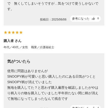
で 無くしてしまいそうですが…気をつけて使うしかないで
す。
参考になった
0
投稿日：2025/06/06
star_rate
star_rate
star_rate
star_rate
star_rate
購入者 さん
年代／40代 ／女性
職業／介護福祉士
気がついたら
使用に問題はありませんが
SNOOPY柄が可愛いと思い購入したのにある日気がつくと
SNOOPY柄が消えていました
無地を購入してた？と思わず購入遍歴を確認しましたがやは
り柄入りの物を購入していました半年持たない間に柄が消え
て無地になってしまったなんて残念です
4