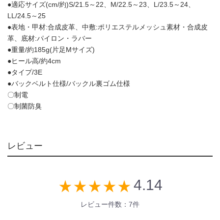
●適応サイズ(cm/約)S/21.5～22、M/22.5～23、L/23.5～24、
LL/24.5～25
●表地・甲材:合成皮革、中敷:ポリエステルメッシュ素材・合成皮
革、底材:パイロン・ラバー
●重量/約185g(片足Mサイズ)
●ヒール高/約4cm
●タイプ/3E
●バックベルト仕様/バックル裏ゴム仕様
〇制電
〇制菌防臭
レビュー
4.14
star_rate
star_rate
star_rate
star_rate
star_rate
レビュー件数：7件