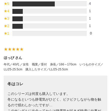
★
5
4
★
4
1
★
3
1
★
2
1
★
1
0
star_rate
star_rate
star_rate
star_rate
star_rate
ほっぴ さん
年代／40代 ／女性
職業／受付
身長／166～170cm
いつものサイズ／
LL/25-25.5cm
購入したサイズ／LL/25-25.5cm
冬はコレ
このシリーズは何度も購入しています。
冬になるといつも静電気がひどく、ビクビクしながら物を触
るので煩わしかったですが…
このサンダルに出会ってからは静電気が起きず快適に仕事が