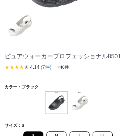
ピュアウォーカープロフェッショナル8501
star_rate
star_rate
star_rate
star_rate
star_rate
4.14
(7件)
♥
40件
カラー：
ブラック
サイズ：
S
S
M
L
LL