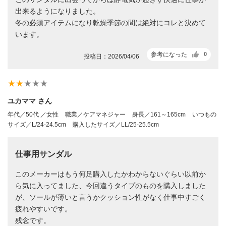
出来るようになりました。
冬の必須アイテムになり乾燥季節の間は絶対にコレと決めて
います。
参考になった
0
投稿日：2026/04/06
star_rate
star_rate
star_rate
star_rate
star_rate
ユカママ さん
年代／50代 ／女性
職業／ケアマネジャー
身長／161～165cm
いつもの
サイズ／L/24-24.5cm
購入したサイズ／LL/25-25.5cm
仕事用サンダル
このメーカーはもう何足購入したかわからないぐらい以前か
ら気に入ってました、今回違うタイプのものを購入しました
が、ソールが薄いと言うかクッション性がなく仕事中すごく
疲れやすいです。
残念です。