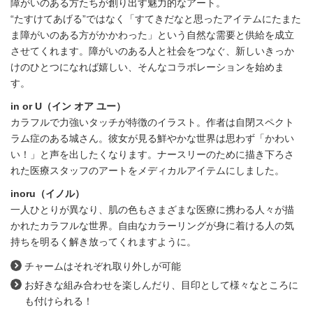
障がいのある方たちが創り出す魅力的なアート。
“たすけてあげる”ではなく「すてきだなと思ったアイテムにたまた
ま障がいのある方がかかわった」という自然な需要と供給を成立
させてくれます。
障がいのある人と社会をつなぐ、新しいきっか
けのひとつになれば嬉しい、そんなコラボレーションを始めま
す。
in or U（イン オア ユー）
カラフルで力強いタッチが特徴のイラスト。作者は自閉スペクト
ラム症のある城さん。
彼女が見る鮮やかな世界は思わず「かわい
い！」と声を出したくなります。
ナースリーのために描き下ろさ
れた医療スタッフのアートをメディカルアイテムにしました。
inoru（イノル）
一人ひとりが異なり、肌の色もさまざまな医療に携わる人々が描
かれたカラフルな世界。
自由なカラーリングが身に着ける人の気
持ちを明るく解き放ってくれますように。
チャームはそれぞれ取り外しが可能
お好きな組み合わせを楽しんだり、目印として様々なところに
も付けられる！