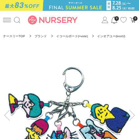
0
0
ナースリーTOP
ブランド
イコールボード(=vote)
インオアユー(inorU)