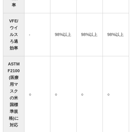
率
VFE/
ウイ
ルス
-
98%以上
98%以上
98%以上
ろ過
効率
ASTM
F2100
(医療
用マ
スク
○
○
○
○
の米
国標
準規
格)に
対応