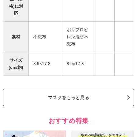
格)に対
応
ポリプロピ
素材
不織布
レン混紡不
織布
サイズ
8.9×17.8
8.9×17.5
(cm/約)
マスクをもっと見る
おすすめ特集