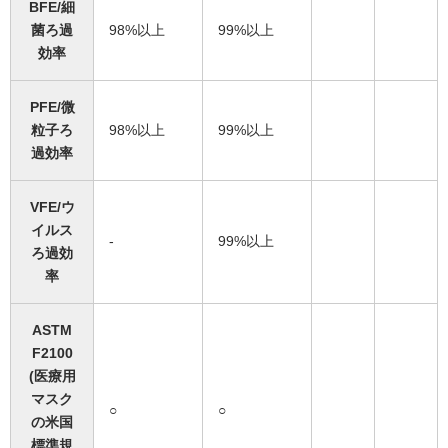
BFE/細
菌ろ過
98%以上
99%以上
効率
PFE/微
粒子ろ
98%以上
99%以上
過効率
VFE/ウ
イルス
-
99%以上
ろ過効
率
ASTM
F2100
(医療用
マスク
○
○
の米国
標準規