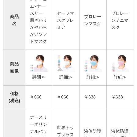
ム×ナー
スリー
セーフマ
プロレー
商品
プロレー
肌ざわり
スクプレ
ンミニマ
名
ンマスク
がやわら
ミア
スク
かいソフ
トマスク
商品
画像
詳細≫
詳細≫
詳細≫
詳細≫
価格
￥660
￥660
￥638
￥638
(税込)
ナースリ
ーオリジ
世界トッ
ナルパッ
液体防護
液体防護
プクラス