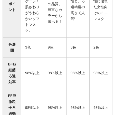
ケージ！
性と、ろ
性に優れ
ポイ
の品質。
肌ざわり
過精度の
た女性向
ント
豊富なカ
がやわら
高さで人
けのミニ
ラーから
かいソフ
気!
マスク
選べる！
トマス
ク。
色展
3色
9色
3色
2色
開
BFE/
細菌
98%以上
98%以上
98%以上
98%以上
ろ過
効率
PFE/
微粒
子ろ
98%以上
98%以上
98%以上
98%以上
過効