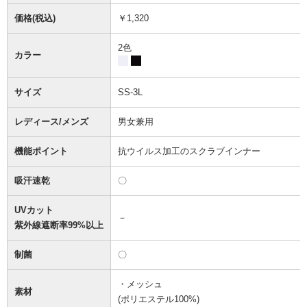
価格(税込)
￥1,320
2色
カラー
サイズ
SS-3L
レディース/メンズ
男女兼用
機能ポイント
抗ウイルス加工のスクラブインナー
吸汗速乾
〇
UVカット
－
紫外線遮断率99%以上
制菌
〇
・メッシュ
素材
(ポリエステル100%)