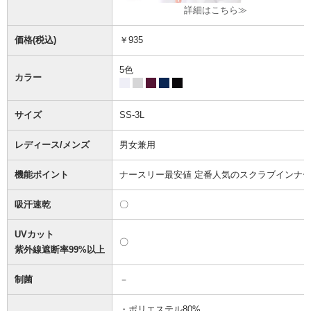
詳細はこちら≫
価格(税込)
￥935
5色
カラー
サイズ
SS-3L
レディース/メンズ
男女兼用
機能ポイント
ナースリー最安値 定番人気のスクラブインナ
吸汗速乾
〇
UVカット
〇
紫外線遮断率99%以上
制菌
－
・ポリエステル80%