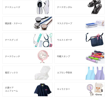
ナースシューズ
ナースサンダル
聴診器・ステート
マスクグローブ
ナースグッズ
ウエストポーチ
ナースウォッチ
印鑑スタンプ
着圧ソックス
エプロン予防衣
介護ケア
キャラクター
ユニフォーム