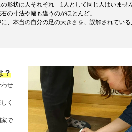
足の形状は人それぞれ。1人として同じ人はいませ
左右の寸法や幅も違うのがほとんど。
特に、本当の自分の足の大きさを、誤解されている
は？
合わせ
正しく
門家で