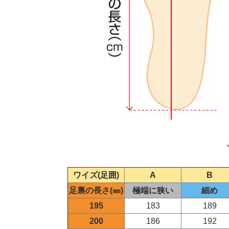
ワイズ(足囲)
A
B
足裏の長さ(㎜)
極端に狭い
細め
195
183
189
200
186
192