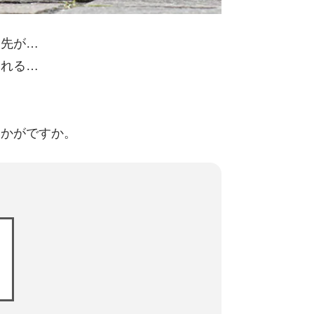
ま先が…
疲れる…
いかがですか。