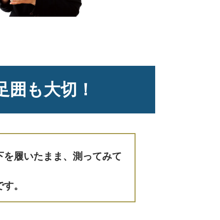
足囲も大切！
下を履いたまま、測ってみて
です。