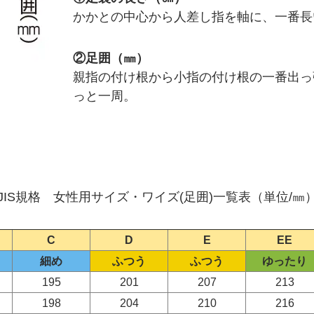
かかとの中心から人差し指を軸に、一番長
②足囲（㎜）
親指の付け根から小指の付け根の一番出っ
っと一周。
JIS規格
女性用サイズ・ワイズ(足囲)一覧表（単位/㎜
C
D
E
EE
細め
ふつう
ふつう
ゆったり
195
201
207
213
198
204
210
216