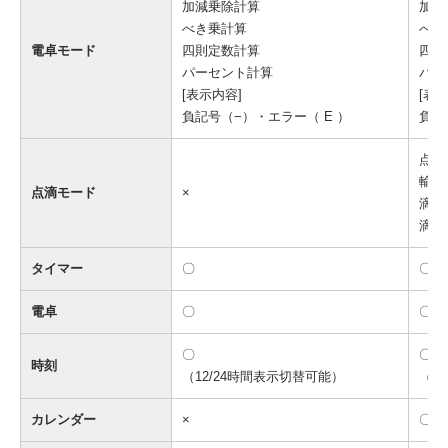
加減乗除計算
加減
べき乗計算
べき
電卓モード
四則定数計算
四則
パーセント計算
パー
[表示内容]
[表
負記号（−）・エラー（ E ）
負記
点滴
輸液
点滴モード
×
滴下
滴下
タイマー
〇
〇
電卓
〇
〇
〇
〇
時刻
（12/24時間表示切替可能）
（1
カレンダー
×
〇（