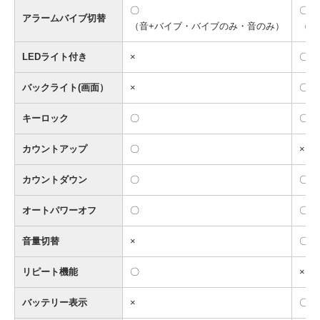
〇
〇
アラームバイブ切替
（音+バイブ・バイブのみ・音のみ）
（音
LEDライト付き
×
〇
バックライト(画面）
×
〇
キーロック
〇
〇
カウントアップ
〇
×
カウントダウン
〇
〇
オートパワーオフ
〇
〇
音量切替
×
〇（
リピート機能
〇
×
バッテリー表示
×
〇（