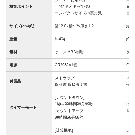
機能ポイント
1台にまとまって便利！
充実
コンパクトサイズの実力派
点滴
サイズ(cm/約)
縦12.0×横4.2×厚さ1.2
縦11
重量
約46g
約57
素材
ケース:ABS樹脂
ケー
電源
CR2032×1個
CR2
ストラップ
スト
付属品
保証書/取扱説明書
保証
[カウントダウン]
1秒～99時間99分99秒
[カ
タイマーモード
[カウントアップ]
1秒
99時間59分59秒
[計算機能]
[計