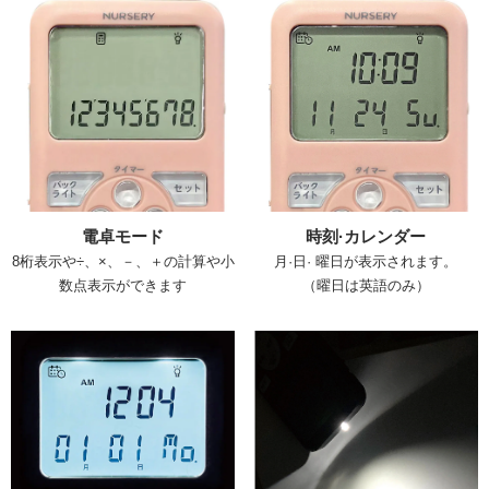
電卓モード
時刻·カレンダー
8桁表示や÷、×、－、＋の計算や小
月·日· 曜日が表示されます。
数点表示ができます
（曜日は英語のみ）