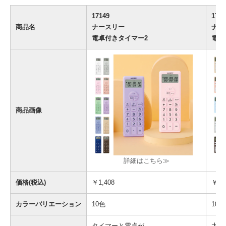
17149
1714
商品名
ナースリー
ナー
電卓付きタイマー2
電卓
商品画像
詳細はこちら≫
価格(税込)
￥1,408
￥2,
カラーバリエーション
10色
10色
タイマーと電卓が
大き