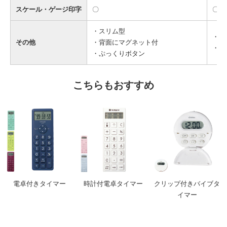
スケール・ゲージ印字
〇
〇
・スリム型
・タ
その他
・背面にマグネット付
・ぷ
・ぷっくりボタン
こちらもおすすめ
電卓付きタイマー
時計付電卓タイマー
クリップ付きバイブタ
イマー