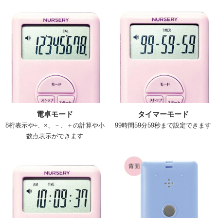
電卓モード
タイマーモード
8桁表示や÷、×、－、＋の計算や小
99時間59分59秒まで設定できます
数点表示ができます