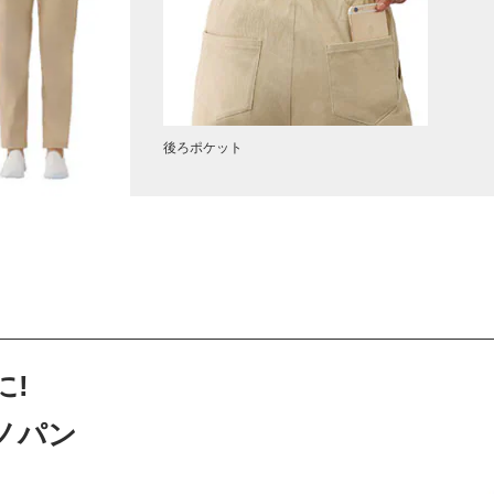
後ろポケット
に!
ノパン