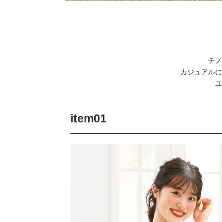
チノ
カジュアルに
ユ
item01