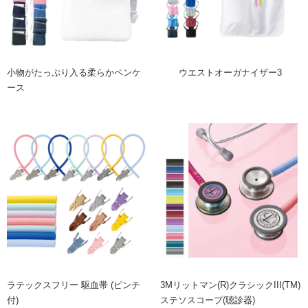
小物がたっぷり入る柔らかペンケ
ウエストオーガナイザー3
ース
ラテックスフリー 駆血帯 (ピンチ
3Mリットマン(R)クラシックIII(TM)
付)
ステソスコープ(聴診器)