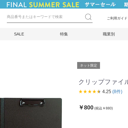
ご利用ガイド
SALE
特集
職業別
ネット限定
クリップファイル
star_rate
star_rate
star_rate
star_rate
star_rate
4.25
(8件)
￥800
(税込￥880)