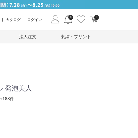
0
0
カタログ
ログイン
法人注文
刺繍・プリント
 発泡美人
♥
183件