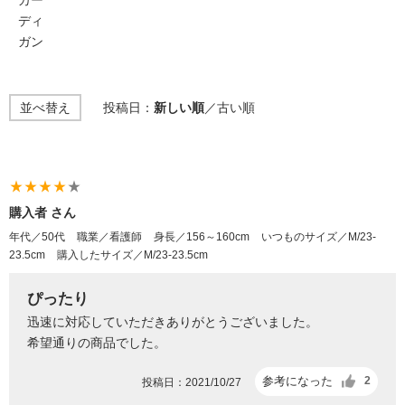
ディ
ガン
並べ替え
投稿日：
新しい順
／
古い順
star_rate
star_rate
star_rate
star_rate
star_rate
購入者 さん
年代／50代
職業／看護師
身長／156～160cm
いつものサイズ／M/23-
23.5cm
購入したサイズ／M/23-23.5cm
ぴったり
迅速に対応していただきありがとうございました。
希望通りの商品でした。
参考になった
2
投稿日：2021/10/27