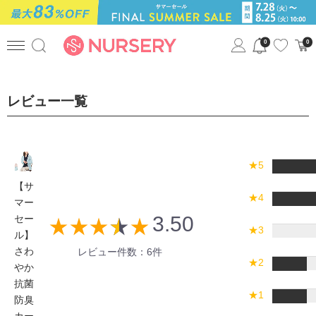
0
0
レビュー一覧
★5
【サ
★4
マー
3.50
セー
star_rate
star_rate
star_rate
star_rate
star_rate
★3
ル】
さわ
レビュー件数：6件
★2
やか
抗菌
★1
防臭
カー