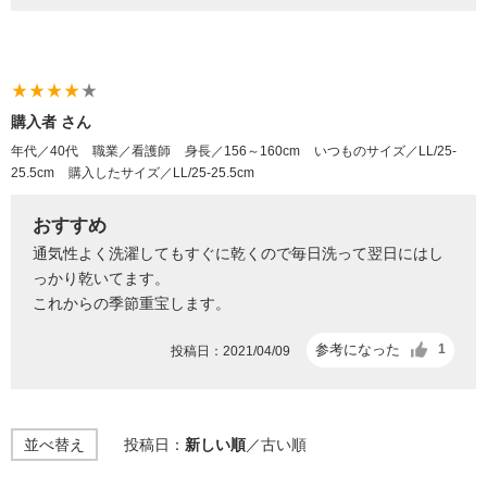
star_rate
star_rate
star_rate
star_rate
star_rate
購入者 さん
年代／40代
職業／看護師
身長／156～160cm
いつものサイズ／LL/25-
25.5cm
購入したサイズ／LL/25-25.5cm
おすすめ
通気性よく洗濯してもすぐに乾くので毎日洗って翌日にはし
っかり乾いてます。
これからの季節重宝します。
参考になった
1
投稿日：2021/04/09
並べ替え
投稿日：
新しい順
／
古い順