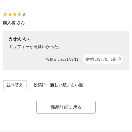
star_rate
star_rate
star_rate
star_rate
star_rate
購入者 さん
かわいい
ミッフィーが可愛いかった。
参考になった
0
投稿日：2021/09/11
並べ替え
投稿日：
新しい順
／
古い順
商品詳細に戻る