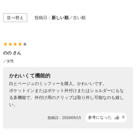
並べ替え
投稿日：
新しい順
／
古い順
star_rate
star_rate
star_rate
star_rate
star_rate
のの さん
／女性
かわいくて機能的
白とベージュのミッフィーを購入。かわいいです。
ポケットインまたはポケット外付けまたはショルダーにもな
る多機能で、外付け用のクリップは取り外し可能なのも嬉し
い。
参考になった
0
投稿日：2026/05/15