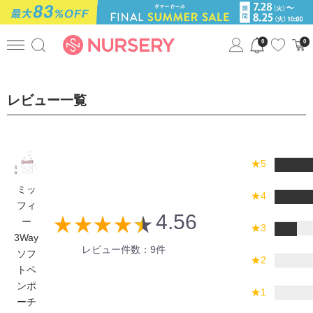
0
0
レビュー一覧
★5
ミッ
★4
フィ
4.56
star_rate
star_rate
star_rate
star_rate
star_rate
ー
★3
3Way
レビュー件数：9件
ソフ
★2
トペ
ンポ
★1
ーチ